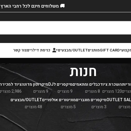
🚚 משלוחים חינם לכל רחבי הארץ!
קצועי
GIFT CARD
מותגים
OUTLET/מבצעים
כניסת דילרים
צור קשר
חנות
ריות
השכרת ציוד
כבלים ומתאמים
מיקסרים לDJ
מיקרופון מדונה
ציוד למכירה
120 מוצרים
8 מוצרים
9 מוצרים
9 מוצרים
2,986 מוצרים
OUTLET SA
מיקסרים מוגברים
מוניטורים אולפניים
OUTLET/מבצעים
3 מוצרים
5 מוצרים
48 מוצרים