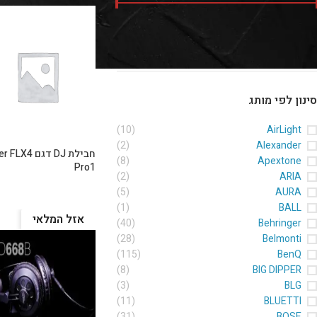
מחיר:
₪0
—
₪40,000
סנן
סינון לפי מותג
(10)
AirLight
(2)
Alexander
חבילת DJ דגם 4
(8)
Apextone
Pro1
(2)
ARIA
(5)
AURA
(1)
BALL
אזל המלאי
(40)
Behringer
(28)
Belmonti
(115)
BenQ
(8)
BIG DIPPER
(3)
BLG
(11)
BLUETTI
(31)
BOSE