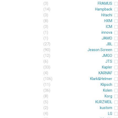
(3)
FRAMUS
(14)
Hampback
(3)
Hitachi
(8)
HXM
(3)
ICM
(1)
innova
(1)
JAMO
(27)
JBL
(90)
Jeason Screen
(12)
JMGO
(6)
JTS
(33)
Kapler
(4)
KARNAF
(106)
Klark&Helmer
(11)
Klipsch
(36)
Kolen
(8)
Korg
(5)
KURZWEIL
(2)
kustom
(4)
LG