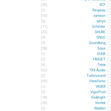
(20)
RCF
(2)
Ringway
(10)
samson
(2)
sanyo
(11)
Schimler
(23)
SHURE
(3)
SNGO
(3)
Soundking
(28)
Sqoe
(1)
SUHR
(2)
TARGET
(4)
Tokai
(65)
TRX Audio
(2)
Turbosound
(59)
ViewSonic
(1)
VIGIER
(3)
VigorPool
(18)
ViviBright
(25)
Vivitek
(2)
Walden