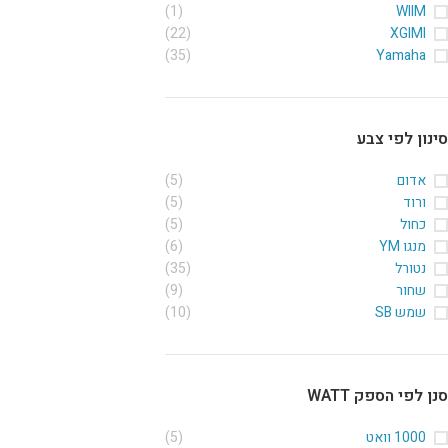
(1)
WIIM
(22)
XGIMI
(35)
Yamaha
סינון לפי צבע
אדום
(5)
ורוד
(5)
כחול
(5)
מנגו YM
(6)
נטורל
(35)
שחור
(9)
שמש SB
(10)
סנן לפי הספק WATT
1000 וואט
(5)