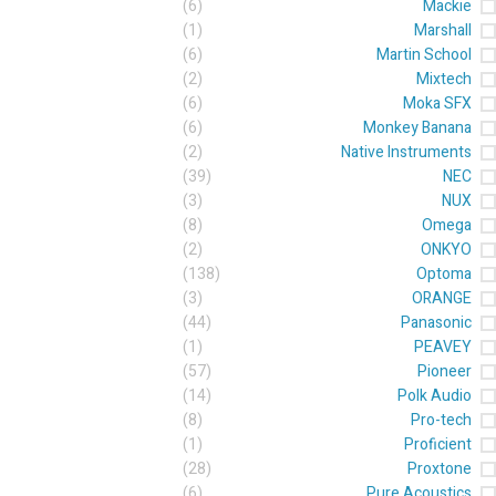
(6)
Mackie
(1)
Marshall
(6)
Martin School
(2)
Mixtech
(6)
Moka SFX
(6)
Monkey Banana
(2)
Native Instruments
(39)
NEC
(3)
NUX
(8)
Omega
(2)
ONKYO
(138)
Optoma
(3)
ORANGE
(44)
Panasonic
(1)
PEAVEY
(57)
Pioneer
(14)
Polk Audio
(8)
Pro-tech
(1)
Proficient
(28)
Proxtone
(6)
Pure Acoustics