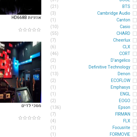
(21)
BTS
(3)
Cambridge Audio
אוזניות HD668B
(1)
Canton
(10)
Casio
(55)
CHARD
(7)
Cheerlux
(6)
CLX
(46)
CORT
(2)
D'angelico
(1)
Definitive Technology
(13)
Denon
(2)
ECOFLOW
(1)
Emphasys
(1)
ENGL
(2)
EOGO
מסכי לדים
(136)
Epson
(7)
FIRMAN
(4)
FLX
(1)
Focusrite
(1)
FORMOVIE