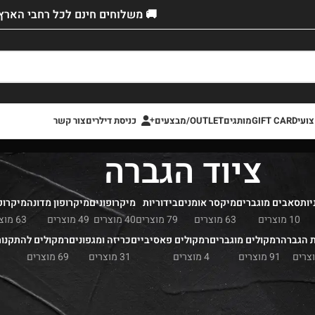
🚚 משלוחים חינם לכל רחבי הארץ!
ועי
GIFT CARD
מותגים
OUTLET/מבצעים
כניסת דילרים
צור קשר
ציוד הגברה
יות
סאבים מוגברים
מיקסר אומנים
בידוריות
מיקרופונים
מיקרופון מדונה
מיקרופ
10 מוצרים
63 מוצרים
79 מוצרים
40 מוצרים
49 מוצרים
63 מוצרים
ת הגברה
רמקולים מוגברים
רמקולים פאסיביים
כריזה ומגפונים
רמקולים להתקנו
91 מוצרים
4 מוצרים
31 מוצרים
69 מוצרים
כירה
»
ציוד הגברה
 ציוד הגברה מקצועי
מהמותגים המובילים בעולם
| מערכות הגברה לקנייה –
במחי