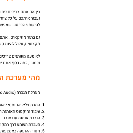
בין אם אתם צריכים פתרו
נעבור איתכם על כל ציוד
להישמע הכי טוב שאפשר
גם בתור מוזיקאים , אתם
מקצועית, עלול להיות ק
לא מעט משתנים צריכים 
וכמובן, כמה כסף אתם יכ
מהי מערכת ה
מערכת הגברה (Pro Audio) PA היא מערכת הגברה מורכבת ממספר רכיבים, ולמרות שמערכת אחת יכולה להיות שונה מאחרת,
המרת צליל אקוסטי לאותות 
עיבוד ומיקסוס האותות ה
הגברת אותות עם מגבר
העברת השמע דרך רמקול
ניטור ההופעה באמצעות רמ