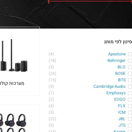
0-2288600
או ווצאפ :
מחיר:
₪0
—
₪28,130
סנן
סינון לפי מותג
(4)
Apextone
(18)
Behringer
(3)
BLG
(26)
BOSE
(15)
BTS
מערכות קולו
(3)
Cambridge Audio
(1)
Emphasys
(2)
EOGO
(4)
FLX
(3)
ICM
(22)
JBL
(5)
JTS
(15)
Kapler