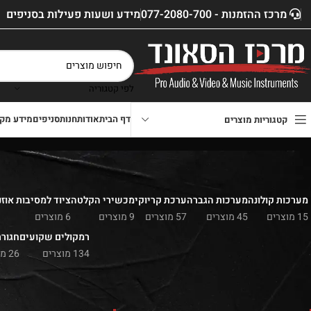
מרכז ההזמנות - 077-2080-700
מידע ושעות פעילות בסניפים
לפי קטגוריה
דף הבית
אודות
חנות
סניפים
מידע מקצ
קטגוריות מוצרים
מערכות קולונה
מערכות הגברה
ערכת קריוקי
מכשירי הקלטה
ציוד למסיבות אוזנ
15 מוצרים
45 מוצרים
57 מוצרים
9 מוצרים
6 מוצרים
רמקולים שקועים
חגור
134 מוצרים
26 מוצרים
סנן לפי מחיר
דף הבית
»
חנות
»
ציוד למ
📌
מרכז הסאונד – יבואני