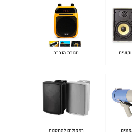
קועים
חגורת הגברה
פונים
רמקולים להתקנות