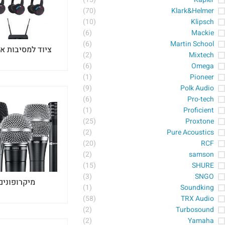
(70)
Klark&Helmer
(10)
Klipsch
(6)
Mackie
(6)
Martin School
ציוד למסיבות או
(2)
Mixtech
(6)
Omega
(1)
Pioneer
(9)
Polk Audio
(6)
Pro-tech
(1)
Proficient
(25)
Proxtone
(2)
Pure Acoustics
(20)
RCF
(2)
samson
(15)
SHURE
(3)
SNGO
מיקרופונים
(1)
Soundking
(58)
TRX Audio
(2)
Turbosound
(2)
Yamaha