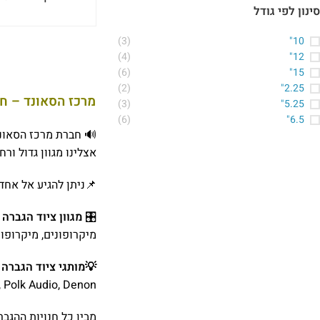
סינון לפי גודל
(3)
10"
(4)
12"
(6)
15"
(2)
2.25"
מרכז הסאונד – חנ
(3)
5.25"
(6)
6.5"
🔊 חברת מרכז הסאונ
אצלינו מגוון גדול ור
📌ניתן להגיע אל אחד
🎛
מגוון ציוד הגברה 
מיקרופונים, מיקרופונ
💡מותגי ציוד הגברה 
 Bose, Polk Audio, Denon
מבין כל חנויות ההגב