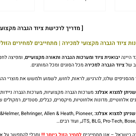
[ מדריך לרכישת ציוד הגברה מקצועי 
ות ציוד הגברה מקצועי למכירה | מתחייבים למחירים הזולים
ד היינה
יבואנית ציוד ומערכות הגברה ותאורה מקצועיים
, ומפיצה לחנ
חב של
ציוד הגברה למכירה
מכל הסוגים ומכל המותגים.
 מהסניפים שלנו, להרגיש, לראות, לחוש, לשמוע ולמשש את מוצרי הה
שניתן למצוא אצלנו:
מערכות הגברה מקצועיות, מערכות הגברה ניידות, ר
ים אלחוטיים, מדונות אלחוטיות, מיקסרים, כבלים, סטנדים, רמקולים שק
שניתן למצוא אצלנו:
&Helmer, Behringer, Allen & Heath, Pioneer,
JTS, BLG, Pro-Tech,, ועוד רבים…
רה בישראל – אנו מתחייבים
למחיר הזול ביותר !!!
ומבלי להתפשר על איכ