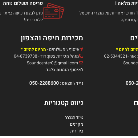
ות מלאה !
פריסה תשלום נוחה
עד 12 חודשי אחריות על מוצרי החשמל
טרוניקה.
ללא ריבית!
ים
מכירות חיפה והצפון
יום להיום *
איסוף \ משלוחים -
מהיום להיום *
02-5344
מנהל מכירות צפון: דוד - 04-8739738
Soundcenter0@gmail.com
לאיסוף הזמנות בלבד
.
050-2288600
050-
נייד \ ווצאפ :
ם
ניווט קטגוריות
ציוד הגברה
מקרנים
בידורית
קונטרולרים