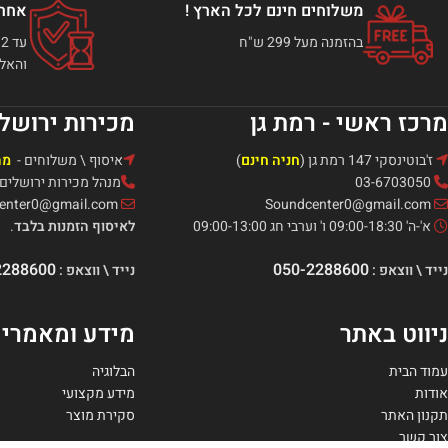
משלוחים חינם לכל הארץ !
אחרי
בהזמנה מעל 299 ש"ח
והאלק
מרכז ראשי - רמת גן
מכירות ירושל
ז'בוטינסקי 147 רמת גן (
חניה חינם
)
איסוף \ משלוחים -
מה
03-6703050
מנהל מכירות ירושלים: אור -321
Soundcenter0@gmail.com
Soundcenter0@gmail.com
א'-ה' 09:00-18:30 ו' וערבי חג 09:00-13:00
לאיסוף הזמנות בלבד
.
2288600
050-2288600
נייד \ ווצאפ :
נייד \ ווצאפ :
ניווט באתר
מידע ומאמרי
עמוד הבית
הבלוגיה
אודות
מידע מקצועי
תקנון האתר
סקירת מוצר
צור קשר