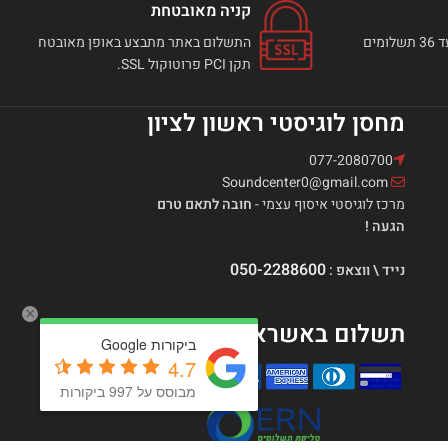
קניה מאובטחת
ניתן לבצע רכישה באתר עד 36 תשלומים
התשלום באתר מתבצע באופן מאובטח
תקן PCI פרוטוקול SSL.
מחסן לוגיסטי ראשון לציון
077-2080700
Soundcenter0@gmail.com
מרכז לוגיסטי איסוף עצמי -
חובה לתאם טרם
הגעה !
050-2288600
נייד \ ווצאפ :
×
תשלום באשראי בתקן PCI
ביקורות Google
4.7
מבוסס על 997 ביקורות