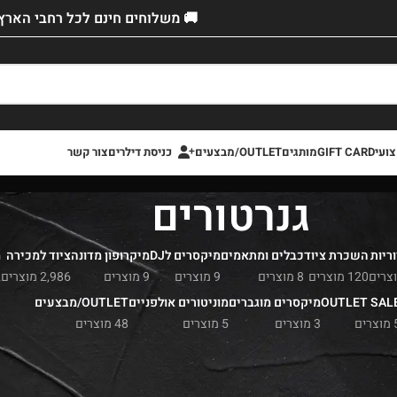
🚚 משלוחים חינם לכל רחבי הארץ!
ועי
GIFT CARD
מותגים
OUTLET/מבצעים
כניסת דילרים
צור קשר
גנרטורים
ריות
השכרת ציוד
כבלים ומתאמים
מיקסרים לDJ
מיקרופון מדונה
ציוד למכירה
מ
120 מוצרים
8 מוצרים
9 מוצרים
9 מוצרים
2,986 מוצרים
2
OUTLET SAL
מיקסרים מוגברים
מוניטורים אולפניים
OUTLET/מבצעים
צרים
3 מוצרים
5 מוצרים
48 מוצרים