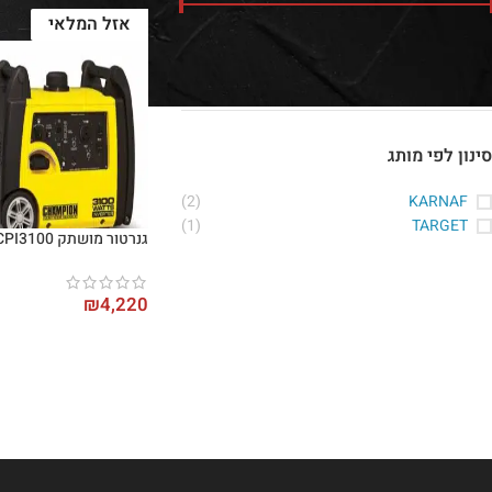
אזל המלאי
מחיר:
₪3,220
—
₪4,220
סנן
סינון לפי מותג
(2)
KARNAF
(1)
TARGET
גנרטור מושתק Karnaf CPI3100
₪
4,220