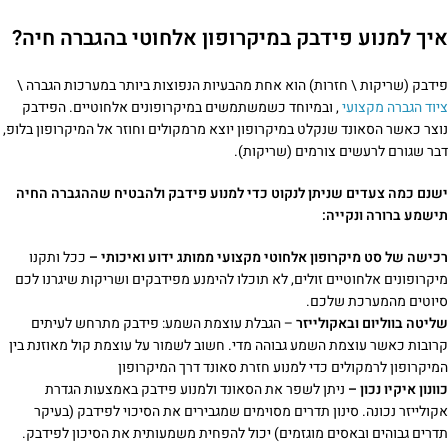
איך למנוע פידבק במיקרופון אלחוטי בהגברה חיה?
פידבק (שריקות \ חזרות) הוא אחת מהבעיות הנפוצות ביותר במערכות הגברה \
ציוד הגברה מקצועי
, ובמיוחד כשמשתמשים במיקרופונים אלחוטיים. הפידבק
נוצר כאשר הסאונד שנקלט במיקרופון יוצא מרמקולים וחוזר אל המיקרופון בלופ,
דבר שגורם לרעשים צורמים (שריקות).
ישנם כמה צעדים שניתן לנקוט כדי למנוע פידבק ולהבטיח שההגברה החיה
תישמע ברורה ונקייה:
רכישה של סט מיקרופון אלחוטי מקצועי ממותג ידוע ואיכותי –
ככל ותקנו
מיקרופונים אלחוטיים זולים, לא תוכלו להימנע מפידבקים ושריקות שיגרנו לכם
סיוטים מהמערכת שלכם.
שליטה בווליום ובאקולייזר
– הגבלת עוצמת השמע: פידבק מתרחש לעיתים
קרובות כאשר עוצמת השמע גבוהה מדי. חשוב לשמור על עוצמת קול מאוזנת בין
המיקרופון לרמקולים כדי למנוע חזרת סאונד דרך המיקרופון
כוונון איקיו נכון –
ניתן לשפר את הסאונד ולמנוע פידבק באמצעות הגדרת
אקולייזר נכונה. סינון תדרים מסוימים שמגבירים את הסיכוי לפידבק (בעיקר
תדרים גבוהים ובאסים מוגזמים) יכול להפחית משמעותית את הסיכון לפידבק.