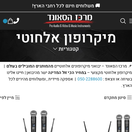
🚚 משלוחים חינם לכל רחבי הארץ!
מיקרופון אלחוטי
קטגוריות
דף הבית
»
חנות
»
ציוד למכירה
»
ציוד הגברה
»
מיקרופון אלחוטי
📌 מרכז הסאונד – יבואני מיקרופונים אלחוטיים
מהמותגים המובילים בעולם
|
מיקרופון אלחוטי מקצועי –
במחיר הכי זול המדינה
ישר מהיבואן | חייגו אלינו
בשיחה או ווצאפ :
050-2288600
| אספקה מיידית , ומשלוחים מהירים לכל
הארץ.
סינון מתקדם
מיין לפי