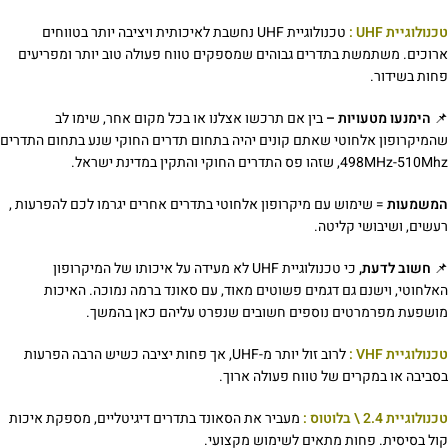
טכנולוגיית UHF :
טכנולוגיית UHF נחשבת לאיכותית ויציבה יותר בטווחים
ארוכים. משתמשת בתדרים גבוהים שמספקים טווח פעולה טוב יותר ומפריעים
פחות בשידור.
📌
הימנעו מטעויות –
בין אם תרכשו אצלנו או בכל מקום אחר, שימו לב
שהמיקרופון אלחוטי שאתם קונים יהיה בתחום תדרים החוקי שנע בתחום התדרים
498MHz-510Mhz, שזהו פס התדרים החוקי והתקין במדינת ישראל.
המשמעות
= שימוש עם מיקרופון אלחוטי בתדרים אחרים יגרמו לכם להפרעות ,
רעשים, ושיבושי קליטה.
📌
חשוב לדעת,
כי טכנולוגיית UHF לא מעידה על איכותו של המיקרופון
האלחוטי, וישנם גם דגמים פשוטים מאוד, עם סאונד ברמה נמוכה. האיכות
מושפעת מפרמרטים נוספים חשובים שנפרט עליהם כאן בהמשך.
טכנולוגיית VHF :
לרוב זול יותר מ-UHF, אך פחות יציבה כשיש הרבה הפרעות
בסביבה או במקרים של טווח פעולה ארוך.
טכנולוגיית 2.4 \ בלוטוס :
מעביר את הסאונד בתדרים דיגיטליים, מספקת איכות
קול בסיסית. פחות מתאים לשימוש מקצועי.