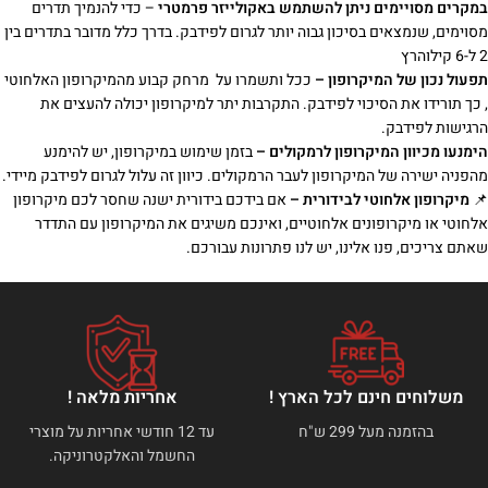
במקרים מסויימים ניתן להשתמש באקולייזר פרמטרי
– כדי להנמיך תדרים
מסוימים, שנמצאים בסיכון גבוה יותר לגרום לפידבק. בדרך כלל מדובר בתדרים בין
2 ל-6 קילוהרץ
תפעול נכון של המיקרופון –
ככל ותשמרו על מרחק קבוע מהמיקרופון האלחוטי
, כך תורידו את הסיכוי לפידבק. התקרבות יתר למיקרופון יכולה להעצים את
הרגישות לפידבק.
הימנעו מכיוון המיקרופון לרמקולים –
בזמן שימוש במיקרופון, יש להימנע
מהפניה ישירה של המיקרופון לעבר הרמקולים. כיוון זה עלול לגרום לפידבק מיידי.
📌
מיקרופון אלחוטי לבידורית –
אם בידכם בידורית ישנה שחסר לכם מיקרופון
אלחוטי או מיקרופונים אלחוטיים, ואינכם משיגים את המיקרופון עם התדדר
שאתם צריכים, פנו אלינו, יש לנו פתרונות עבורכם.
משלוחים חינם לכל הארץ !
אחריות מלאה !
בהזמנה מעל 299 ש"ח
עד 12 חודשי אחריות על מוצרי
החשמל והאלקטרוניקה.