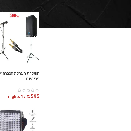
השכר
פרימיום
₪
595
/ 1 nights