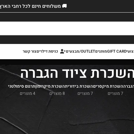
🚚 משלוחים חינם לכל רחבי הארץ!
ועי
GIFT CARD
מותגים
OUTLET/מבצעים
כניסת דילרים
צור קשר
שכרת ציוד הגברה
גברה
השכרת מיקסרים
השכרת בידורית
השכרת מיקרופון
תרגום סימולטני
7 מוצרים
7 מוצרים
8 מוצרים
4 מוצרים
יוד
»
השכרת ציוד הגברה
ת ציוד הגברה מקצועי
מהמותגים המובילים בעולם
|
מערכות הגברה לקנייה
או ל
050-2288600
מיין לפי