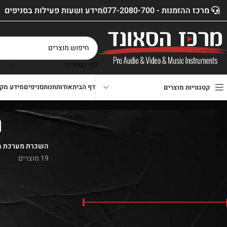
מרכז ההזמנות - 077-2080-700
מידע ושעות פעילות בסניפים
לפי קטגוריה
דף הבית
אודות
חנות
סניפים
מידע מקצ
קטגוריות מוצרים
ה
השכרת מערכת ה
19 מוצרים
סנן לפי מחיר
דף הבית
»
חנות
»
השכרת צ
📌 מרכז הסאונד – השכר
100% ביטחון לארוע מושלם | חייגו אלינו בשיחה או ווצאפ :
הצג
9
24
36
מחיר:
₪0
—
₪14,800
סנן