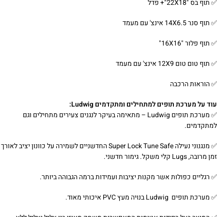
✅ תוף בס "22X18"+ פדל
✅ תוף סנר 14X6.5 אינצ' עם מעמד
✅ תוף פלור "16X16"
✅ תוף טום טום 12X9 אינצ' עם מעמד
✅ הוראות הרכבה
עוד על מערכת תופים למתחילים ומתקדמים Ludwig:
✅ מערכת תופים Ludwig – מתאימה בעיקר לנגנים צעירים מתחילים וגם
למתקדמים.
✅ מנגנוני נעילה Super Lock Tune Safe החדשניים לשמירה על כוונון יציב לאורך
זמן מרובה, Lugs קלי משקל. גימור חדשני.
✅ רגליים כפולות אשר מקנות יציבות ועמידות ברמה הגבוהה ביותר.
✅ מערכת תופים Ludwig בנויה מעץ PVC איכותי מאוד.