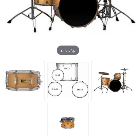
קליק לזום