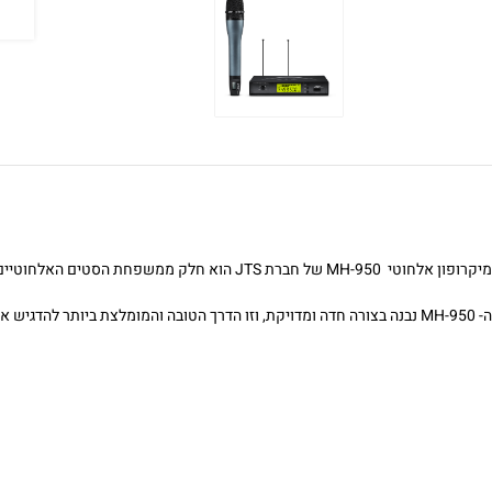
מיקרופון אלחוטי MH-950 של חברת JTS הוא חלק ממשפחת הסטים האלחוטיים של החברה.
ה- MH-950 נבנה בצורה חדה ומדויקת, וזו הדרך הטובה והמומלצת ביותר להדגיש את הנוכחות של הזמר במערכת הסאונד.