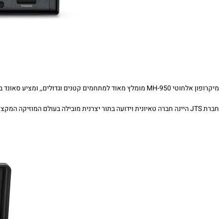
מיקרופון אלחוטי MH-950 מומלץ מאוד למתחמים קטנים וגדולים,, ומציע סאונד ברמות גבוהות.
חברת JTS היינה חברה טאיונית וידועה בתור יצרנית מובילה בעולם המוזיקה המקצועי , עם שלל מוצרי סאונד שהפכו לסטנדרט שעובר כל מפרט ודרישה.