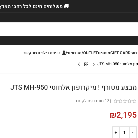
🚚 משלוחים חינם לכל רחבי הארץ!
ועי
GIFT CARD
מותגים
OUTLET/מבצעים
כניסת דילרים
צור קשר
וטי JTS MH-950
מבצע מטורף ! מיקרופון אלחוטי JTS MH-950
(
13
חוות דעת לקוח)
₪
2,195