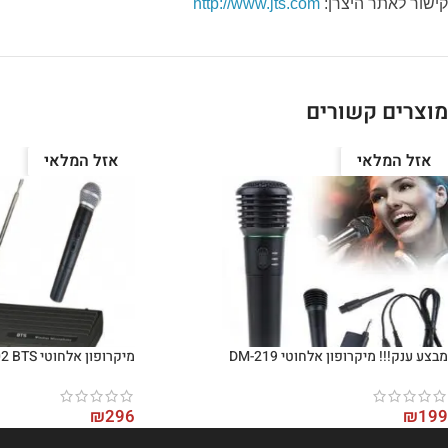
קישור לאתר היצרן:
http://www.jts.com
מוצרים קשורים
אזל המלאי
אזל המלאי
מבצע ענק!!! מיקרופון אלחוטי DM-219
מיקרופון אלחוטי EN FV-302 BTS
₪
296
₪
199