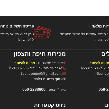
ות מלאה !
פריסה תשלום נוחה
עד 12 חודשי אחריות על מוצרי החשמל
טרוניקה.
ללא ריבית!
ים
מכירות חיפה והצפון
היום להיום *
איסוף \ משלוחים -
מהיום להיום *
02-534432
מנהל מכירות צפון: דוד - 04-8739738
Soundcenter0@gmail.com
לאיסוף הזמנות בלבד
.
050-2288600
050-
נייד \ ווצאפ :
ם
ניווט קטגוריות