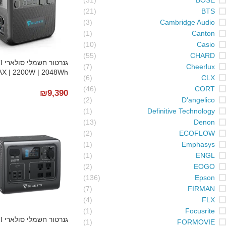
(31)
BOSE
(21)
BTS
(3)
Cambridge Audio
(1)
Canton
(10)
Casio
(55)
CHARD
גנר
(7)
Cheerlux
X | 2200W | 2048Wh
(6)
CLX
(46)
CORT
₪
9,390
(2)
D'angelico
(1)
Definitive Technology
(13)
Denon
(2)
ECOFLOW
(1)
Emphasys
(1)
ENGL
(2)
EOGO
(136)
Epson
(7)
FIRMAN
(4)
FLX
(1)
Focusrite
גנר
(1)
FORMOVIE