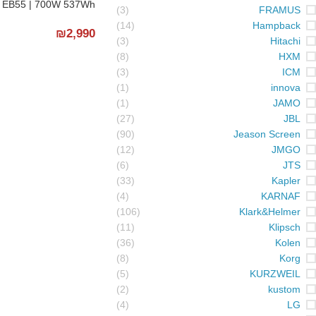
 EB55 | 700W 537Wh
(3)
FRAMUS
(14)
Hampback
₪
2,990
(3)
Hitachi
(8)
HXM
(3)
ICM
(1)
innova
(1)
JAMO
(27)
JBL
(90)
Jeason Screen
(12)
JMGO
(6)
JTS
(33)
Kapler
(4)
KARNAF
(106)
Klark&Helmer
(11)
Klipsch
(36)
Kolen
(8)
Korg
(5)
KURZWEIL
(2)
kustom
(4)
LG