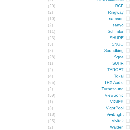
(20)
RCF
(2)
Ringway
(10)
samson
(2)
sanyo
(11)
Schimler
(23)
SHURE
(3)
SNGO
(3)
Soundking
(28)
Sqoe
(1)
SUHR
(2)
TARGET
(4)
Tokai
(65)
TRX Audio
(2)
Turbosound
(59)
ViewSonic
(1)
VIGIER
(3)
VigorPool
(18)
ViviBright
(25)
Vivitek
(2)
Walden