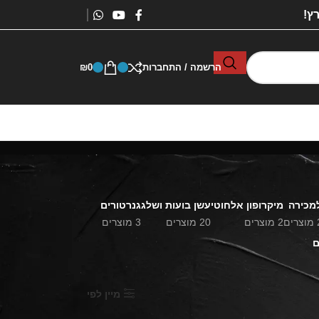
ץ!
הרשמה / התחברות
0
₪
למכירה
מיקרופון אלחוטי
עשן בועות ושלג
גנרטורים
ם
2 מוצרים
20 מוצרים
3 מוצרים
הצג
9
24
36
מיין לפי