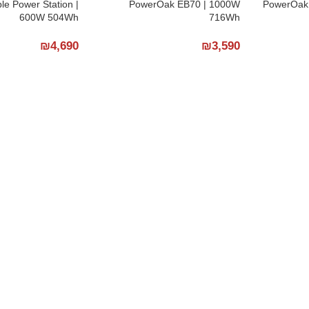
e Power Station |
PowerOak EB70 | 1000W
PowerOak
600W 504Wh
716Wh
₪
4,690
₪
3,590