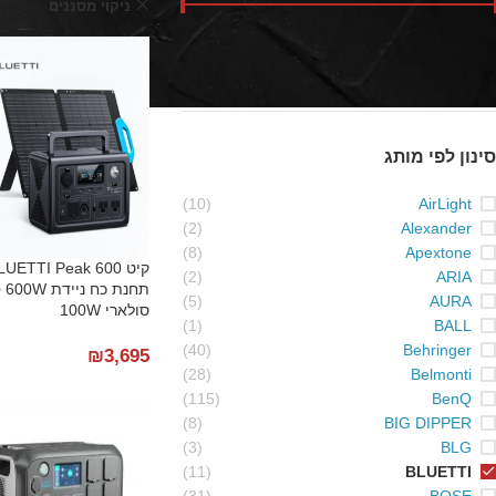
TI
ניקוי מסננים
מחיר:
₪1,690
—
₪24,590
סנן
סינון לפי מותג
(10)
AirLight
(2)
Alexander
(8)
Apextone
(2)
ARIA
תחנ
(5)
AURA
סולארי 100W
(1)
BALL
(40)
Behringer
₪
3,695
(28)
Belmonti
(115)
BenQ
(8)
BIG DIPPER
(3)
BLG
(11)
BLUETTI