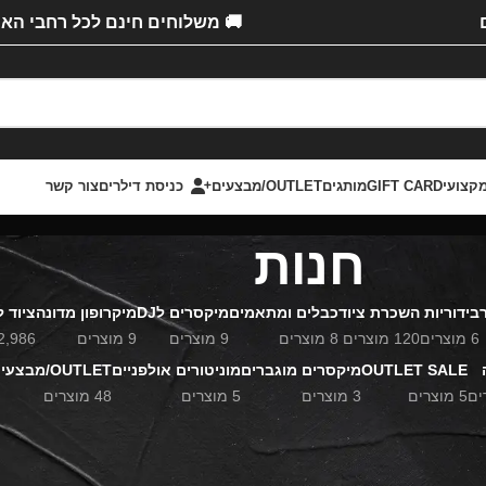
🚚 משלוחים חינם לכל רחבי האר
קצועי
GIFT CARD
מותגים
OUTLET/מבצעים
כניסת דילרים
צור קשר
חנות
בידוריות
השכרת ציוד
כבלים ומתאמים
מיקסרים לDJ
מיקרופון מדונה
ציוד 
6 מוצרים
120 מוצרים
8 מוצרים
9 מוצרים
9 מוצרים
2,986 מוצרי
OUTLET SALE
מיקסרים מוגברים
מוניטורים אולפניים
OUTLET/מבצעים
5 מוצרים
3 מוצרים
5 מוצרים
48 מוצרים