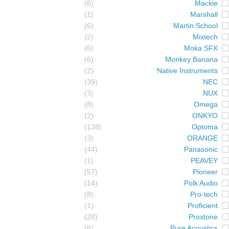
(6)
Mackie
(1)
Marshall
(6)
Martin School
(2)
Mixtech
(6)
Moka SFX
(6)
Monkey Banana
(2)
Native Instruments
(39)
NEC
(3)
NUX
(8)
Omega
(2)
ONKYO
(138)
Optoma
(3)
ORANGE
(44)
Panasonic
(1)
PEAVEY
(57)
Pioneer
(14)
Polk Audio
(8)
Pro-tech
(1)
Proficient
(28)
Proxtone
(6)
Pure Acoustics