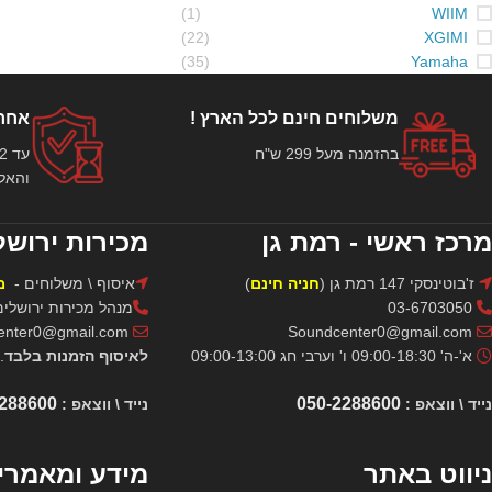
(1)
WIIM
(22)
XGIMI
(35)
Yamaha
משלוחים חינם לכל הארץ !
אחרי
בהזמנה מעל 299 ש"ח
והאלק
מרכז ראשי - רמת גן
מכירות ירושל
ז'בוטינסקי 147 רמת גן (
חניה חינם
)
איסוף \ משלוחים -
מ
03-6703050
מנהל מכירות ירושלים: אור -1
Soundcenter0@gmail.com
Soundcenter0@gmail.com
א'-ה' 09:00-18:30 ו' וערבי חג 09:00-13:00
לאיסוף הזמנות בלבד
.
2288600
050-2288600
נייד \ ווצאפ :
נייד \ ווצאפ :
ניווט באתר
מידע ומאמרי