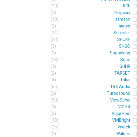
(20)
RCF
(2)
Ringway
(10)
samson
(2)
sanyo
(11)
Schimler
(23)
SHURE
(3)
SNGO
(3)
Soundking
(28)
Sqoe
(1)
SUHR
(2)
TARGET
(4)
Tokai
(65)
TRX Audio
(2)
Turbosound
(59)
ViewSonic
(1)
VIGIER
(3)
VigorPool
(18)
ViviBright
(25)
Vivitek
(2)
Walden