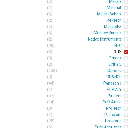
(6)
Mackie
(1)
Marshall
(6)
Martin School
(2)
Mixtech
(6)
Moka SFX
(6)
Monkey Banana
(2)
Native Instruments
(39)
NEC
(3)
NUX
(8)
Omega
(2)
ONKYO
(138)
Optoma
(3)
ORANGE
(44)
Panasonic
(1)
PEAVEY
(57)
Pioneer
(14)
Polk Audio
(8)
Pro-tech
(1)
Proficient
(28)
Proxtone
(6)
Pure Acoustics