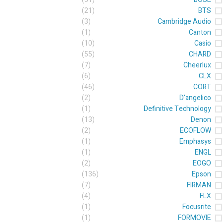
(21)
BTS
(3)
Cambridge Audio
(1)
Canton
(10)
Casio
(55)
CHARD
(7)
Cheerlux
(6)
CLX
(46)
CORT
(2)
D'angelico
(1)
Definitive Technology
(13)
Denon
(2)
ECOFLOW
(1)
Emphasys
(1)
ENGL
(2)
EOGO
(136)
Epson
(7)
FIRMAN
(4)
FLX
(1)
Focusrite
(1)
FORMOVIE