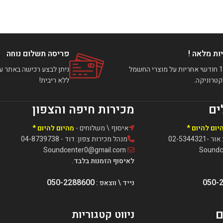
ות מלאה !
פריסה תשלום נוחה
עד 12 חודשי אחריות על מוצרי החשמל
טרוניקה.
ללא ריבית!
ים
מכירות חיפה והצפון
יום להיום *
איסוף \ משלוחים -
מהיום להיום *
02-5344
מנהל מכירות צפון: דוד - 04-8739738
Soundcenter0@gmail.com
לאיסוף הזמנות בלבד
.
050-2288600
050-
נייד \ ווצאפ :
ם
ניווט קטגוריות