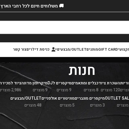
🚚 משלוחים חינם לכל רחבי הארץ!
קצועי
GIFT CARD
מותגים
OUTLET/מבצעים
כניסת דילרים
צור קשר
חנות
ריות
השכרת ציוד
כבלים ומתאמים
מיקסרים לDJ
מיקרופון מדונה
ציוד למכירה
120 מוצרים
8 מוצרים
9 מוצרים
9 מוצרים
2,986 מוצרים
OUTLET SA
מיקסרים מוגברים
מוניטורים אולפניים
OUTLET/מבצעים
3 מוצרים
5 מוצרים
48 מוצרים