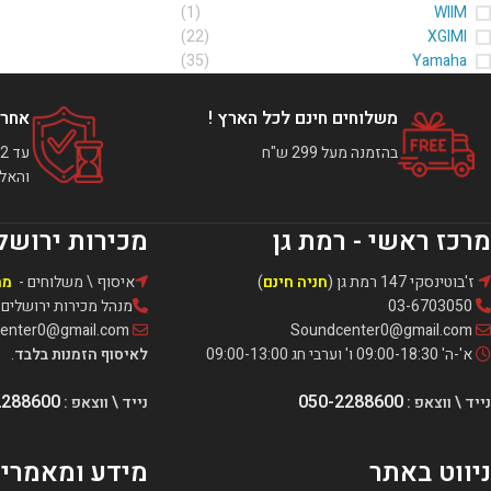
(1)
WIIM
(22)
XGIMI
(35)
Yamaha
משלוחים חינם לכל הארץ !
אחרי
בהזמנה מעל 299 ש"ח
והאלק
מרכז ראשי - רמת גן
מכירות ירושל
ז'בוטינסקי 147 רמת גן (
חניה חינם
)
איסוף \ משלוחים -
מה
03-6703050
מנהל מכירות ירושלים: אור -321
Soundcenter0@gmail.com
Soundcenter0@gmail.com
א'-ה' 09:00-18:30 ו' וערבי חג 09:00-13:00
לאיסוף הזמנות בלבד
.
2288600
050-2288600
נייד \ ווצאפ :
נייד \ ווצאפ :
ניווט באתר
מידע ומאמרי