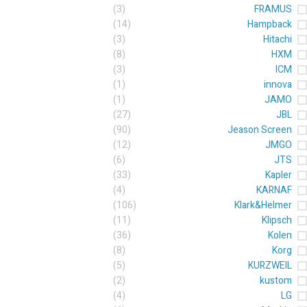
(3)
FRAMUS
(14)
Hampback
(3)
Hitachi
(8)
HXM
(3)
ICM
(1)
innova
(1)
JAMO
(27)
JBL
(90)
Jeason Screen
(12)
JMGO
(6)
JTS
(33)
Kapler
(4)
KARNAF
(106)
Klark&Helmer
(11)
Klipsch
(36)
Kolen
(8)
Korg
(5)
KURZWEIL
(2)
kustom
(4)
LG