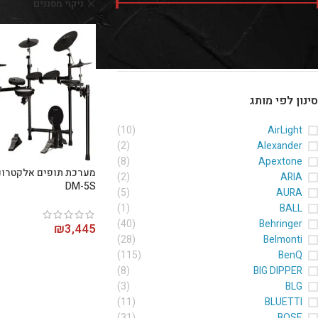
ניקוי מסננים
UX
מחיר:
₪3,440
—
₪3,920
סנן
סינון לפי מותג
(10)
AirLight
(2)
Alexander
(8)
Apextone
(2)
ARIA
DM-5S
(5)
AURA
(1)
BALL
(40)
Behringer
₪
3,445
(28)
Belmonti
(115)
BenQ
(8)
BIG DIPPER
(3)
BLG
(11)
BLUETTI
(31)
BOSE