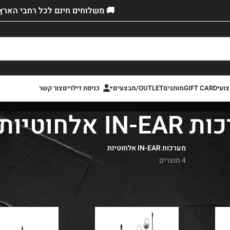
🚚 משלוחים חינם לכל רחבי הארץ!
ועי
GIFT CARD
מותגים
OUTLET/מבצעים
כניסת דילרים
צור קשר
IN אלחוטיות
מערכות IN-EAR אלחוטיות
4 מוצרים
Out
»
מיקרופון אלחוטי ל- JBL
»
מערכות IN-EAR אלחוטיות