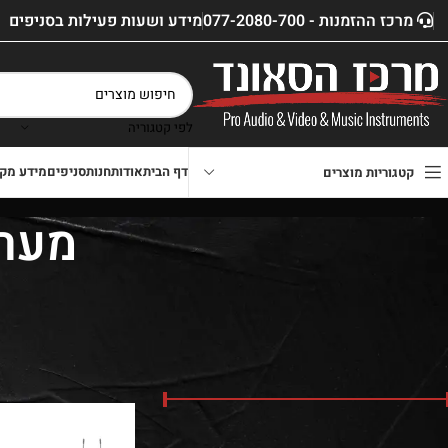
מרכז ההזמנות - 077-2080-700
מידע ושעות פעילות בסניפים
לפי קטגוריה
דף הבית
אודות
חנות
סניפים
מידע מקצ
קטגוריות מוצרים
מערכות -EAR
סנן לפי מחיר
דף הבית
»
חנות
»
let Sale
מחיר:
₪890
—
₪3,300
סנן