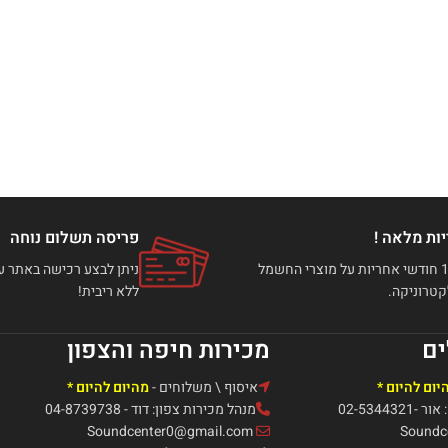
ות מלאה !
פריסה תשלום נוחה
עד 12 חודשי אחריות על מוצרי החשמל
טרוניקה.
ללא ריבית!
ים
מכירות חיפה והצפון
יום להיום *
איסוף \ משלוחים -
מהיום להיום *
02-5344
מנהל מכירות צפון: דוד - 04-8739738
Soundcenter0@gmail.com