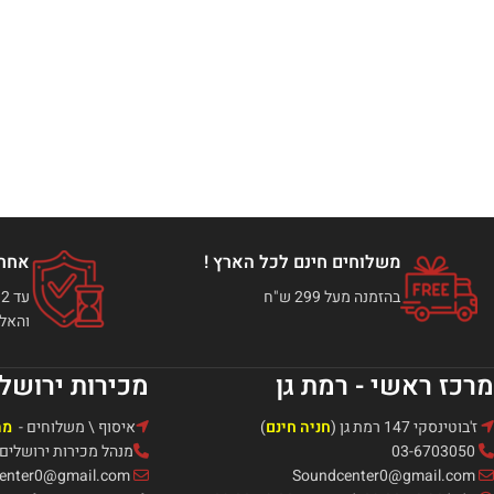
משלוחים חינם לכל הארץ !
אחרי
בהזמנה מעל 299 ש"ח
והאלק
מרכז ראשי - רמת גן
מכירות ירושל
ז'בוטינסקי 147 רמת גן (
חניה חינם
)
איסוף \ משלוחים -
מה
03-6703050
מנהל מכירות ירושלים: אור -321
Soundcenter0@gmail.com
Soundcenter0@gmail.com