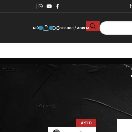
הרשמה / התחברות
0
₪
הצג
9
24
36
מיין לפי
מבצע