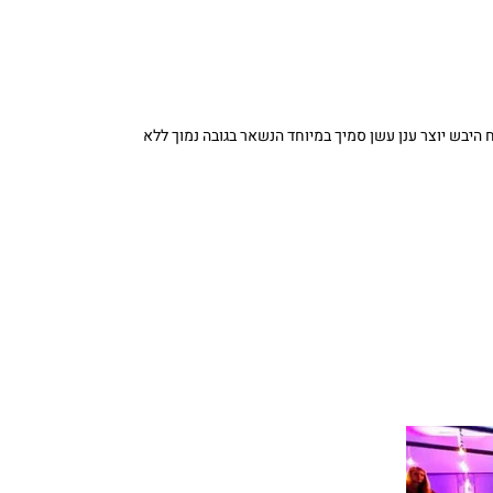
 קרח יבש (CO₂ מוצק). האידוי המהיר של הקרח היבש יוצר ענן עשן סמיך במיוחד הנשאר בגובה נמוך ללא