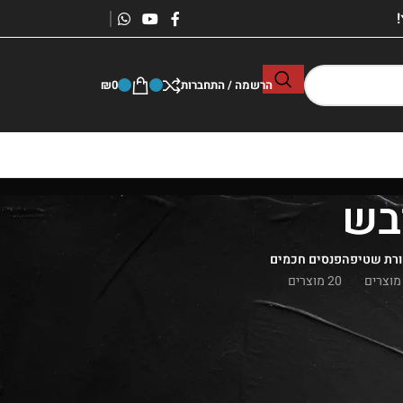
הרשמה / התחברות
0
₪
יבש
רת שטיפה
פנסים חכמים
20 מוצרים
רץ |
להזמנה
:
050-2288600
הצג
9
24
36