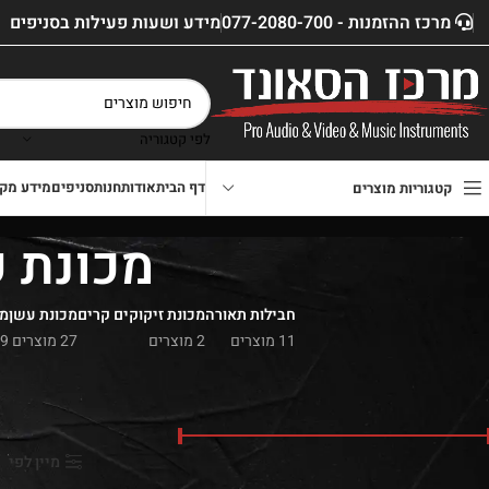
מרכז ההזמנות - 077-2080-700
מידע ושעות פעילות בסניפים
לפי קטגוריה
דף הבית
אודות
חנות
סניפים
מידע מקצ
קטגוריות מוצרים
מכונת ע
חבילות תאורה
מכונת זיקוקים קרים
מכונת עשן
מכ
11 מוצרים
2 מוצרים
27 מוצרים
9 מוצרים
סנן לפי מחיר
דף הבית
»
חנות
»
ציוד למ
המגוון הגדול בישראל של
מיין לפי
מחיר:
₪2,690
—
₪8,000
סנן