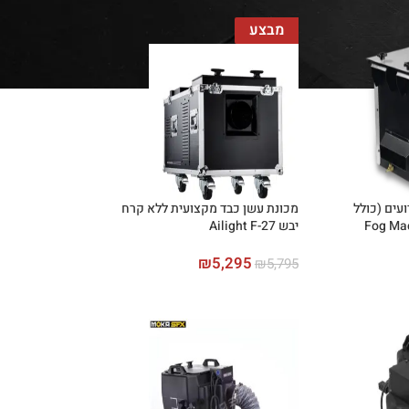
מבצע
עים (כולל
מכונת עשן כבד מקצועית ללא קרח
יבש Ailight F-27
₪
5,295
₪
5,795