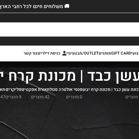
🚚 משלוחים חינם לכל רחבי הארץ!
ועי
GIFT CARD
מותגים
OUTLET/מבצעים
כניסת דילרים
צור קשר
שן כבד | מכונת קרח 
ונת עשן כבד | מכונת קרח יבש
פנסי אולטרה סגול
תאורת אפקטים
פליקרים
תאו
0 מוצרים
42 מוצרים
9 מוצרים
47 מוצרים
כירה
»
תאורה
»
מכונת עשן כבד | מכונת קרח יבש
 מכונות עשן כבד ומכונות קרח יבש | אספקה מיידית \ משלוחים | המחיר הזול בא