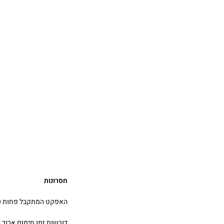
חסרונות
האפקט המתקבל פחות עוצמתי
דורשות זמן חימום ארוך י