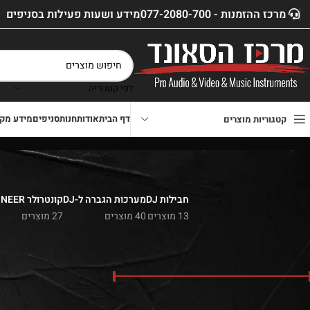
מרכז ההזמנות - 077-2080-700
מידע ושעות פעילות בסניפים
לפי קטגוריה
דף הבית
אודות
חנות
סניפים
מידע מקצ
קטגוריות מוצרים
חבילות DJ
מערכות הגברה ל-DJ
קונטרולר PIONEER
13 מוצרים
40 מוצרים
27 מוצרים
סנן לפי מחיר
דף הבית
»
חנות
»
ציוד למ
📌
מרכז הסאונד – יבואני עמדות DJ וציוד 
050-2288600
| אספקה
מחיר:
₪190
—
₪2,600
סנן