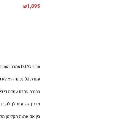
₪
1,895
עבור כל DJ עמדת העבודה היא לא רק שולחן – זו זירת היצירה, מרכז השליטה, הלב של כל סט או הופעה.
עמדת DJ נכונה היא לא גימיק – היא כלי חיוני לנוחות, זרימה, סדר וייצוג מקצועי. אז איך בוחרים נכון? הנה כל מה שאתה צריך לדעת.
בחירת עמדת עמדת די ג׳י
מדריך זה יעזור לך להבין מה לחפש בעת רכישת עמד
בין אם את\ה תקליטן מקצ