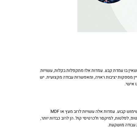
 שאין בו עמדת קבע. עמדות אלו מתקפלות בקלות, עשויות
יין מספקות יציבות ראויה, ומאפשרות עבודה מקצועית. יש
 אישי.
אם את\ה עובד\ת בעיקר מהבית או שיש לך חדר ייעודי, תוכל\י לבחור בעמדת DJ גדולה ויציבה שמיועדת לשימוש קבוע. עמדות אלה עשויות לרוב מעץ או MDF
פ, לפלטות, למיקסר ולכרטיסי קול. הן לרוב כבדות יותר,