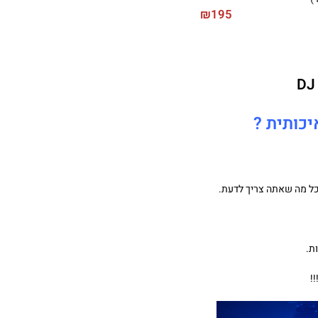
₪
195
יכותית ?
!