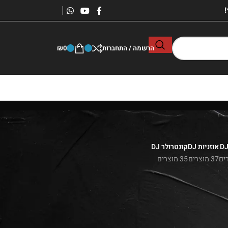
הרשמה / התחברות
0
₪
אוזניות DJ
קונטרולר DJ
37 מוצרים
35 מוצרים
ים במדינה
ישר מהיבואן | חייגו אלינו בשיחה או ווצאפ :