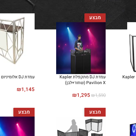
מיין לפי
מבצע
עמדת DJ מתקפלת Kapler
עמדת DJ אלומיניום דגם ADJ
Pavilion X (שחור+לבן)
₪
1,145
₪
1,295
₪
1,590
מבצע
מבצע