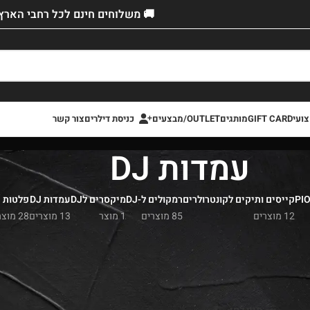
🚚 משלוחים חינם לכל רחבי הארץ!
ועי
GIFT CARD
מותגים
OUTLET/מבצעים
כניסת דילרים
צור קשר
עמדות DJ
קייסים ותיקים לקונטרולרים
רמקולים ל-DJ
מיקסרים לDJ
עמדות DJ
פלטות DJ
12 מוצרים
85 מוצרים
1 מוצר
13 מוצרים
28 מוצרים
כירה
»
ציוד DJ
»
עמדות DJ
לדיג'יי מקצועי
מהמותגים המובילים בעולם
|
המחירים הכי זול
 מיידית , ומשלוחים מהירים לכל הארץ.