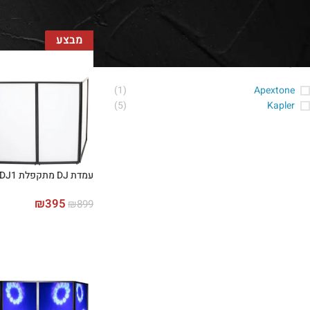
הצג
9
24
36
מבצע
סינון לפי מותג
(1)
Apextone
(5)
Kapler
עמדת DJ מתקפלת Kapler DJ1
₪
395
₪
899