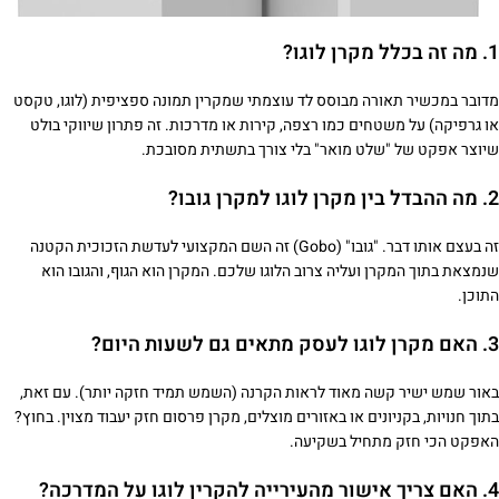
1. מה זה בכלל מקרן לוגו?
מדובר במכשיר תאורה מבוסס לד עוצמתי שמקרין תמונה ספציפית (לוגו, טקסט
או גרפיקה) על משטחים כמו רצפה, קירות או מדרכות. זה פתרון שיווקי בולט
שיוצר אפקט של "שלט מואר" בלי צורך בתשתית מסובכת.
2. מה ההבדל בין מקרן לוגו למקרן גובו?
זה בעצם אותו דבר. "גובו" (Gobo) זה השם המקצועי לעדשת הזכוכית הקטנה
שנמצאת בתוך המקרן ועליה צרוב הלוגו שלכם. המקרן הוא הגוף, והגובו הוא
התוכן.
3. האם מקרן לוגו לעסק מתאים גם לשעות היום?
באור שמש ישיר קשה מאוד לראות הקרנה (השמש תמיד חזקה יותר). עם זאת,
בתוך חנויות, בקניונים או באזורים מוצלים, מקרן פרסום חזק יעבוד מצוין. בחוץ?
האפקט הכי חזק מתחיל בשקיעה.
4. האם צריך אישור מהעירייה להקרין לוגו על המדרכה?