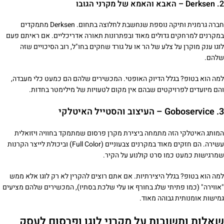
2. Derksen – האבא והאמא של מקרני הגובו
חברה גרמנית ותיקה נוספת שנחשבת לחלוצה בתחום. Derksen מתמקדים
במקרנים למרחקים גדולים מאוד ובפתרונות תאורה אדריכליים. אם ראיתם פעם
לוגו ענק מוקרן על צלע של הר או על גורד שחקים בחו"ל, רוב הסיכויים שזה
שלהם.
למה הוא בטופ? בגלל הדיוק האופטי. המכשירים שלהם הם כמעט כלי מעבדה,
והם מיועדים לפרויקטים שבהם אין מקום לטעויות של מילימטר בחדות.
3. Goboservice – העיצוב והסטייל האיטלקי
המותג האיטלקי הזה מתמחה ביצירת מקרן פרסום שמתמקד בחוויה ויזואלית
עשירה. הם חזקים מאוד במקרנים צבעוניים (Full Color) וביכולת לייצר הקרנות
שמרגישות כמעט כמו סרט קולנוע על הקיר.
למה הוא בטופ? בגלל היצירתיות. אם אתם רוצים להקרין לא רק לוגו אלא ממש
"אווירה" (כמו פתיתי שלג בחורף או עלי שלכת בסתיו), המכשירים שלהם מציעים
גמישות אומנותית גבוהה מאוד.
שאלות ותשובות על מקרני לוגו ופרסום לעסק