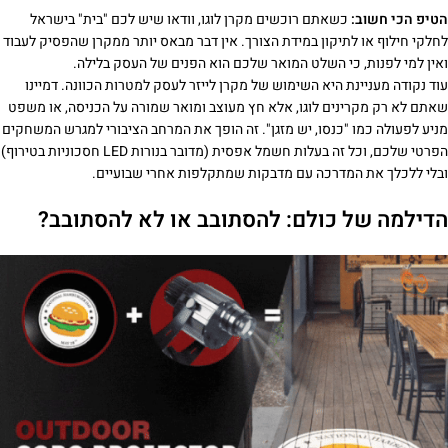
הטיפ הכי חשוב:
כשאתם רוכשים מקרן לוגו, וודאו שיש לכם "בית" בישראל
לחלקי חילוף או לתיקון במידת הצורך. אין דבר מבאס יותר ממקרן שהפסיק לעבוד
ואין למי לפנות, כי השלט המואר שלכם הוא הפנים של העסק בלילה.
עוד נקודה מעניינת היא השימוש של מקרן לייזר לעסק למטרות הכוונה. דמיינו
שאתם לא רק מקרינים לוגו, אלא חץ מעוצב ומואר שמורה על הכניסה, או משפט
מניע לפעולה כמו "כנסו, יש מזגן". זה הופך את המרחב הציבורי למגרש המשחקים
הפרטי שלכם, וכל זה בעלות חשמל אפסית (מדובר בנורות LED חסכוניות בטירוף)
ובלי ללכלך את המדרכה עם מדבקות שמתקלפות אחרי שבועיים.
הדילמה של כולם: להסתובב או לא להסתובב?