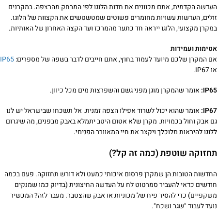
העדשה הקדמית, אתם מכוונים את חדות הלוגו לפי המרחק מהרצפה. במקרנים
זולים, העדשות עשויות מחומרים פשוטים שמטשטשים את הקצוות של הלוגו.
במקרן מקצועי, הלוגו ייראה חד כתער מהמרכז ועד הקצה האחרון של האותיות.
אטימות ועמידות
אם המקרן שלכם מיועד לעמוד בחוץ, אתם חייבים לדבר בשפה של מספרים:
IP65
או IP67.
IP65:
אומר שהמקרן מוגן מפני גשם והשפרצות מים מכל כיוון.
IP67:
אומר שהוא יכול לשרוד אפילו הצפה זמנית. אל תשכחו שבישראל יש לנו
גם אבק וחול בכמויות. מקרן שלא אטום היטב יתמלא באבק מבפנים, מה שיגרום
ללוגו להיראות מלוכלך ויקצר את חיי המאוורר הפנימי.
תחזוקה שוטפת (כמה זה קל?)
החדשות הטובות הן שמקרן פרסום איכותי כמעט ולא דורש תחזוקה. פעם בכמה
חודשים כדאי להעביר סמרטוט לח על העדשה החיצונית (בדיוק כמו שמנקים
משקפיים) כדי להסיר פיח של מכוניות או אבק שהצטבר. מעבר לזה? המכשיר
נועד לעבוד "שגר ושכח".