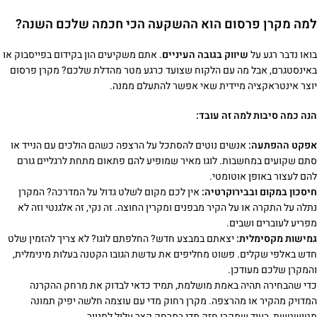
למה מקרן פרסום הוא ההשקעה הכי חכמה שלכם השנה?
בואו נדבר רגע על
שיווק בגובה העיניים
. אתם משקיעים הון בקידום בפייסבוק או
באינסטגרם, אבל מה עם הלקוח שצועד כרגע מטר מהדלת שלכם? מקרן פרסום
יוצר אינטראקציה מיידית שאי אפשר להתעלם ממנה.
הנה כמה סיבות למה זה עובד:
אפקט ההפתעה:
אנשים נוטים להסתכל על הרצפה כשהם הולכים עם הנייד או
סתם שקועים במחשבות. לוגו מאיר שמופיע להם פתאום מתחת לרגליים גורם
להם לעצור באופן אוטומטי.
חיסכון במקום ובבירוקרטיה:
אין לכם מקום לשלט גדול על המדרכה? המקרן
נתלה על התקרה או על הקיר מבפנים ומקרין החוצה. זה נקי, זה אלגנטי וזה לא
מפריע לעוברים ושבים.
גמישות מקסימלית:
יצאתם במבצע חדש? החלפתם לוגו? לא צריך להזמין שלט
חדש באלפי שקלים. פשוט מחליפים את עדשת הגובו הקטנה בעלות מינימלית,
והמקרן שלכם מעודכן.
כדי שהבחירה תהיה באמת מושלמת, תמיד כדאי לבדוק את מרחק ההקרנה
המדויק מהקיר או מהרצפה. מקרן רחוק מדי עם עוצמה חלשה יפיק תמונה
מטושטשת, בעוד שמקרן חזק מדי במרחק קצר עלול לסנוור.