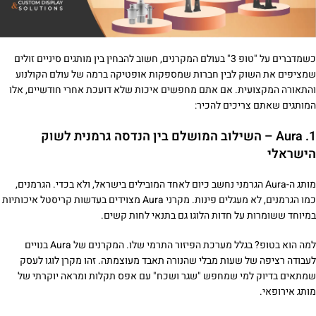
כשמדברים על "טופ 3" בעולם המקרנים, חשוב להבחין בין מותגים סיניים זולים
שמציפים את השוק לבין חברות שמספקות אופטיקה ברמה של עולם הקולנוע
והתאורה המקצועית. אם אתם מחפשים איכות שלא דועכת אחרי חודשיים, אלו
המותגים שאתם צריכים להכיר:
1.
Aura
– השילוב המושלם בין הנדסה גרמנית לשוק
הישראלי
מותג ה-Aura הגרמני נחשב כיום לאחד המובילים בישראל, ולא בכדי. הגרמנים,
כמו הגרמנים, לא מעגלים פינות. מקרני Aura מצוידים בעדשות קריסטל איכותיות
במיוחד ששומרות על חדות הלוגו גם בתנאי לחות קשים.
למה הוא בטופ? בגלל מערכת הפיזור התרמי שלו. המקרנים של Aura בנויים
לעבודה רציפה של שעות מבלי שהנורה תאבד מעוצמתה. זהו מקרן לוגו לעסק
שמתאים בדיוק למי שמחפש "שגר ושכח" עם אפס תקלות ומראה יוקרתי של
מותג אירופאי.