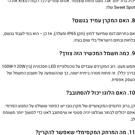
יהיה גדול יותר אבל מעט פחות עוצמתי. אנחנו עוזרים לכל לקוח למצוא את ה-
Sweet Spot שלו.
8. האם המקרן עמיד בגשם?
אם בחרתם דגם שמיועד לחוץ (תקן IP65 ומעלה), אז כן – הוא בנוי לעבוד בגשם,
בלחות ובחום הישראלי בלי שום בעיה.
9. כמה חשמל המכשיר הזה צורך?
ממש מעט. רוב המקרנים עובדים על טכנולוגיית LED חסכונית (בין 20W ל-100W
בדרך כלל). זה פחות מנורה ביתית ישנה, כך שההשפעה על חשבון החשמל של
העסק אפסית.
10. האם הלוגו יכול להסתובב?
כן, ברוב הדגמים המקצועיים של מקרן גובו יש כפתור ששולט על המנוע הפנימי.
אתם יכולים לבחור שהלוגו יהיה סטטי או שיסתובב לאט כדי למשוך יותר תשומת
לב.
11. מה המרחק המקסימלי שאפשר להקרין?