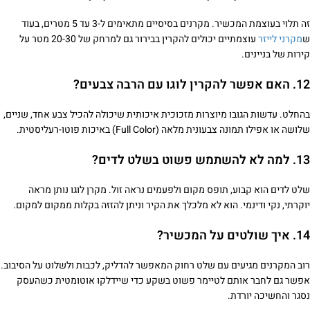
זה תלוי בעוצמת המכשיר. מקרנים בסיסיים מתאימים ל-3 עד 5 מטרים, בעוד
ש
מקרני לייזר
עוצמתיים יכולים להקרין בבירור גם למרחק של 20-30 מטר על
קירות של בניינים.
12. האם אפשר להקרין לוגו עם הרבה צבעים?
בהחלט. עדשות הגובו מיוצרות מזכוכית איכותית שיכולה להכיל צבע אחד, שניים,
שלושה או אפילו תמונה צבעונית מלאה (Full Color) באיכות פוטו-רעליסטית.
13. למה לא להשתמש פשוט בשלט לדים?
שלט לדים הוא קבוע, תופס מקום ולפעמים נראה זול. מקרן לוגו נותן מראה
יוקרתי, נקי ודינמי. הוא לא מלכלך את הקיר וניתן להזזה בקלות ממקום למקום.
14. איך שולטים על המכשיר?
רוב המקרנים מגיעים עם שלט רחוק המאפשר להדליק, לכבות ולשלוט על הסיבוב.
אפשר גם לחבר אותם לטיימר פשוט בשקע כדי שיידלקו אוטומטית כשהעסק
נסגר והחשיכה יורדת.