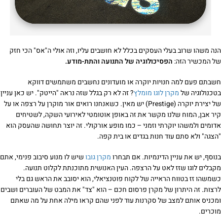
הנה משהו שרוב בעלי העסקים בכלל לא חושבים עליו, וזה אולי ה"אס" הכי חזק
של המכשיר הזה:
הפסיכולוגיה של התנועה והתת-מודע.
חשבתם פעם למה חנויות יוקרה או מועדונים נחשבים משתמשים דווקא
בטכנולוגיה של
מקרן לוגו מומלץ
? זה לא רק בגלל שזה נראה "הייטק". יש כאן עניין
של יצירת יוקרה (Prestige) יש מאין. כשאנחנו רואים אור מוקרן על רצפה או על
קיר אבן, המוח שלנו מקשר את זה באופן אוטומטי לאירועי השקה, לשטיחים
אדומים ולמשהו יוקרתי וזמני – כמו מופע אורקולי. זה יוצר תחושה שהעסק הוא
"הצגה" ולא סתם עוד חנות בגדים או בית קפה.
בנוסף, יש את עניין הדינמיות. אם תבחרו
מקרן גובו
שיש לו מנוע סיבוב פנימי, אתם
מקבלים לוגו שזז לאט על הרצפה. העין האנושית מתוכנתת לקלוט תנועה.
כשמשהו זז בטווח הראייה של לקוח פוטנציאלי, הוא יסובב את הראש גם בלי
לרצות. זה היתרון של מקרן פרסום חכם – הוא "צד" את המבט של העוברים ושבים
ומכניס אותם למצב של סקרנות עוד לפני שהם קראו מילה אחת על מה שאתם
מוכרים.