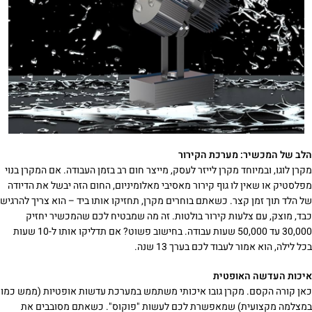
הלב של המכשיר: מערכת הקירור
מקרן לוגו, ובמיוחד מקרן לייזר לעסק, מייצר חום רב בזמן העבודה. אם המקרן בנוי
מפלסטיק או שאין לו גוף קירור מאסיבי מאלומיניום, החום הזה יבשל את הדיודה
של הלד תוך זמן קצר. כשאתם בוחרים מקרן, תחזיקו אותו ביד – הוא צריך להרגיש
כבד, מוצק, עם צלעות קירור בולטות. זה מה שמבטיח לכם שהמכשיר יחזיק
30,000 עד 50,000 שעות עבודה. בחישוב פשוט? אם תדליקו אותו ל-10 שעות
בכל לילה, הוא אמור לעבוד לכם בערך 13 שנה.
איכות העדשה האופטית
כאן קורה הקסם. מקרן גובו איכותי משתמש במערכת עדשות אופטיות (ממש כמו
במצלמה מקצועית) שמאפשרת לכם לעשות "פוקוס". כשאתם מסובבים את