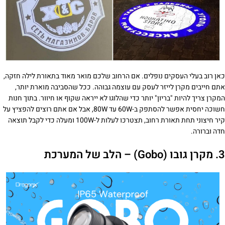
כאן רוב בעלי העסקים נופלים. אם הרחוב שלכם מואר מאוד בתאורת לילה חזקה,
אתם חייבים מקרן לייזר לעסק עם עוצמה גבוהה. ככל שהסביבה מוארת יותר,
המקרן צריך להיות "בריון" יותר כדי שהלוגו לא ייראה שקוף או חיוור. בתוך חנות
חשוכה יחסית אפשר להסתפק ב-60W עד 80W, אבל אם אתם רוצים להפציץ על
קיר חיצוני תחת תאורת רחוב, תצטרכו לעלות ל-100W ומעלה כדי לקבל תוצאה
חדה וברורה.
3. מקרן גובו (Gobo) – הלב של המערכת