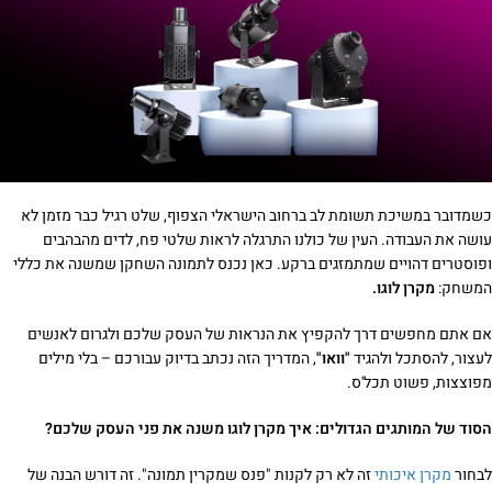
כשמדובר במשיכת תשומת לב ברחוב הישראלי הצפוף, שלט רגיל כבר מזמן לא
עושה את העבודה. העין של כולנו התרגלה לראות שלטי פח, לדים מהבהבים
ופוסטרים דהויים שמתמזגים ברקע. כאן נכנס לתמונה השחקן שמשנה את כללי
המשחק:
מקרן לוגו.
אם אתם מחפשים דרך להקפיץ את הנראות של העסק שלכם ולגרום לאנשים
לעצור, להסתכל ולהגיד
"וואו"
, המדריך הזה נכתב בדיוק עבורכם – בלי מילים
מפוצצות, פשוט תכל'ס.
הסוד של המותגים הגדולים: איך מקרן לוגו משנה את פני העסק שלכם?
לבחור
מקרן איכותי
זה לא רק לקנות "פנס שמקרין תמונה". זה דורש הבנה של