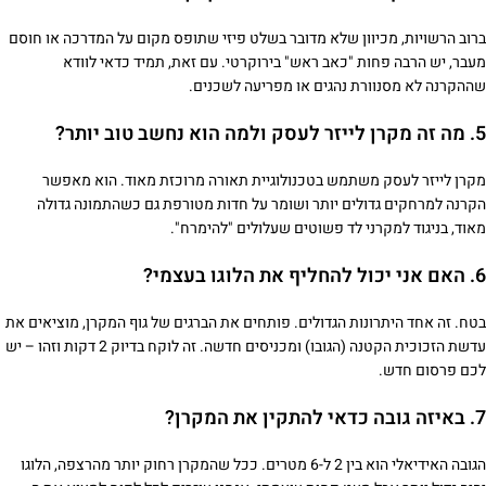
ברוב הרשויות, מכיוון שלא מדובר בשלט פיזי שתופס מקום על המדרכה או חוסם
מעבר, יש הרבה פחות "כאב ראש" בירוקרטי. עם זאת, תמיד כדאי לוודא
שההקרנה לא מסנוורת נהגים או מפריעה לשכנים.
5. מה זה מקרן לייזר לעסק ולמה הוא נחשב טוב יותר?
מקרן לייזר לעסק משתמש בטכנולוגיית תאורה מרוכזת מאוד. הוא מאפשר
הקרנה למרחקים גדולים יותר ושומר על חדות מטורפת גם כשהתמונה גדולה
מאוד, בניגוד למקרני לד פשוטים שעלולים "להימרח".
6. האם אני יכול להחליף את הלוגו בעצמי?
בטח. זה אחד היתרונות הגדולים. פותחים את הברגים של גוף המקרן, מוציאים את
עדשת הזכוכית הקטנה (הגובו) ומכניסים חדשה. זה לוקח בדיוק 2 דקות וזהו – יש
לכם פרסום חדש.
7. באיזה גובה כדאי להתקין את המקרן?
הגובה האידיאלי הוא בין 2 ל-6 מטרים. ככל שהמקרן רחוק יותר מהרצפה, הלוגו