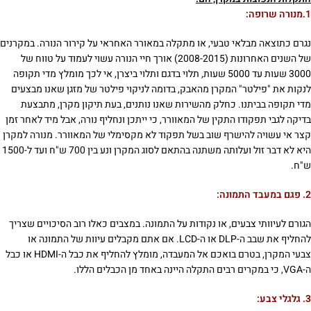
1.מנורה שרופה:
נגרם כתוצאה מבלאי טבעי, או מתקלה במאורר האחראי על קירור הנורה. במקרנים
של השנים האחרונות (2008-2015) אורך חיי הנורה עשוי לעמוד על טווח של
3000 שעות עד 5000 שעות, תלוי בדגם ותלוי ביצרן, אי לכך מומלץ מדי תקופה
לנקות את "פילטר" המקרן מהאבק, בדומה לניקוי פילטר של מזגן שאנו מבצעים
מדי תקופה בביתנו. כחלק מהשירות שאנו נותנים, בעת תיקון מקרן, מתבצעת
בדיקה לגבי תפקודו התקין של המאוורר, כי ייתכן ונחליף נורה, אבל מיד לאחר זמן
קצר אי עשויה להישרף שוב בשל תפקוד לא מקסימלי של המאוורר. מנורה למקרן
היא לא דבר זול ועלותה משתנה בהתאם לסוג המקרן ונע בין 700 ש"ח ועד ל-1500
ש"ח.
2. פגם במעבד התמונה:
הגורם לעיוותי צבעים, או נקודות על התמונה. במצבים כאלו רוב הסיכויים שצריך
להחליף את שבב ה-DLP או ה-LCD. אם אתם מקבלים עיוות של התמונה או
צבעי המקרן, בטרם בואכם אל המעבדה, מומלץ להחליף את כבל ה-HDMI או כבל
ה-VGA, כי במקרים רבים התקלה היינה באחד מן הכבלים הללו.
3. גלגלי צבע: