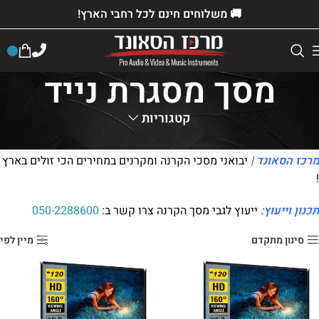
🚚 משלוחים חינם לכל רחבי הארץ!
מסך מסגרת נייד
קטגוריות
דף הבית
»
חנות
»
ציוד למכירה
»
מסכי הקרנה
»
מסך מסגרת נייד
מרכז הסאונד |
יבואני מסכי הקרנה ומקרנים במחירים הכי זולים בארץ
!
תכנון וייעוץ:
ייעוץ לגבי מסך הקרנה צרו קשר ב:
050-2288600
סינון מתקדם
מיין לפי