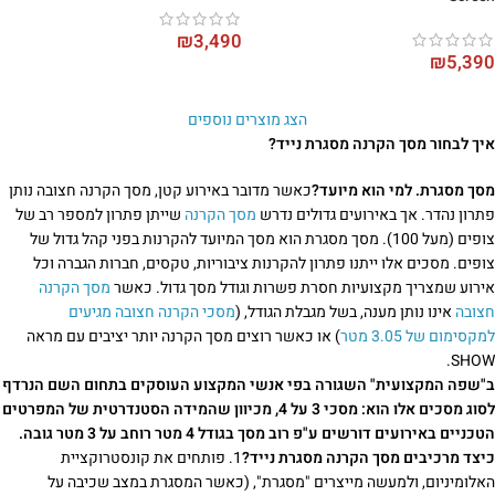
₪
3,490
₪
5,390
הצג מוצרים נוספים
איך לבחור מסך הקרנה מסגרת נייד?
מסך מסגרת. למי הוא מיועד?
כאשר מדובר באירוע קטן, מסך הקרנה חצובה נותן
פתרון נהדר. אך באירועים גדולים נדרש
מסך הקרנה
שייתן פתרון למספר רב של
צופים (מעל 100). מסך מסגרת הוא מסך המיועד להקרנות בפני קהל גדול של
צופים. מסכים אלו ייתנו פתרון להקרנות ציבוריות, טקסים, חברות הגברה וכל
אירוע שמצריך מקצועיות חסרת פשרות וגודל מסך גדול. כאשר
מסך הקרנה
חצובה
אינו נותן מענה, בשל מגבלת הגודל, (
מסכי הקרנה חצובה מגיעים
למקסימום של 3.05 מטר
) או כאשר רוצים מסך הקרנה יותר יציבים עם מראה
SHOW.
ב"שפה המקצועית" השגורה בפי אנשי המקצוע העוסקים בתחום השם הנרדף
לסוג מסכים אלו הוא: מסכי 3 על 4, מכיוון שהמידה הסטנדרטית של המפרטים
הטכניים באירועים דורשים ע"פ רוב מסך בגודל 4 מטר רוחב על 3 מטר גובה.
כיצד מרכיבים מסך הקרנה מסגרת נייד?
1. פותחים את קונסטרוקציית
האלומיניום, ולמעשה מייצרים "מסגרת", (כאשר המסגרת במצב שכיבה על