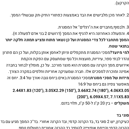
הקרקע).
2. לאחר מכן מלבישים את הבד באמצעות כפתורי התיק-תק שבשולי המסך.
3. ולבסוף,מחברים את ה"רגלים" אל המסגרת.
4. והפעולה האחרונה היא להניף את המסך (דרושים 2 בני אדם לפעולה זו).
המסך מתחבר לכל צדי המסגרת ועל כן נשאר מתוח ומציע תמונה חלקה יותר
בתנאי שטח.
למי מיועד?
מסכי המסגרת מתקפלים וניתן לאחסן אותן בקלות, ועל כן הם פתרון
נהדר לבתי ספר, עיריות, מועצות וכל גוף שמתעסק עם הפקת והקמת
אירועים.מסך הקרנה עם מסגרת הוא מוצר מורכב. על כן, מומלץ לבחור בחברה
אמינה ומוכרת למסכים אלו. חברה שמעניקה אחריות וחלפים במקרה הצורך.
מידות של מסכי מסגרת
מסכי המסגרת באים ביחס גובה-אורך של 3:4. יחס זה
מאפשר צפיה גם ביחס של 16:9
2.44X1.83 (120"), 3.05X2.29 (150"), 3.66X2.74 (180"), 4.06X3.05
(200"), 6.09X4.57, 7.11X5.83
משקלים
– בין 20 ק"ג ל-50 ק"ג, תלוי בדגם.
סוגי בד
כעיקרון, יש 2 סוגי בד, בד הקרנה קדמי, ובד הקרנה אחורי. בד"כ המסך מגיע עם בד
הקרנה קדמי וקיימת אופצייה להוסיך בד הקרנה אחורית בתשלום נוסף.