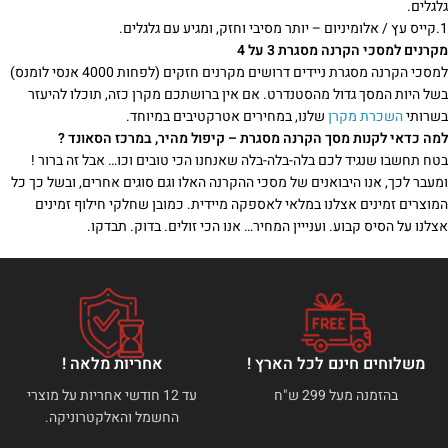
גלגלים.
1.קייס עץ / אלומיניום – יותר מסיבי וחזק, ומגיע עם גלגלים.
מקרנים למסכי הקרנה מסגרת 3 על 4
למסכי הקרנה מסגרת ניידים דרושים מקרנים חזקים (לפחות 4000 אנסי לומנס)
בשל היות המסך גדול מהסטנדרט. אם אין ברושתכם מקרן כזה, תוכלו להיעזר
בשרותי
השכרת מקרן
שלנו, במחירים אטרקטיבים במיוחד.
למה כדאי לקנות מסך הקרנה מסגרת – קיפול מהיר, במרכז הסאונד ?
בטח תחשבו שנגיד לכם בלה-בלה-בלה שאנחנו הכי טובים וכו… אבל זה ברור !
ומעבר לכך, אנו היבואנים של מסכי ההקרנה האלו וגם סוגים אחרים, ובשל כך כל
המוצרים זמינים אצלנו במלאי לאספקה מיידית. כמובן שחלקי חילוף זמינים
אצלנו על הסיס קבוע. וענייין המחיר… אנו הכי זולים. בדוק. תבדקו.
משלוחים חינם לכל הארץ !
אחריות מלאה !
בהזמנה מעל 299 ש"ח
עד 12 חודשי אחריות על מוצרי
החשמל והאלקטרוניקה.