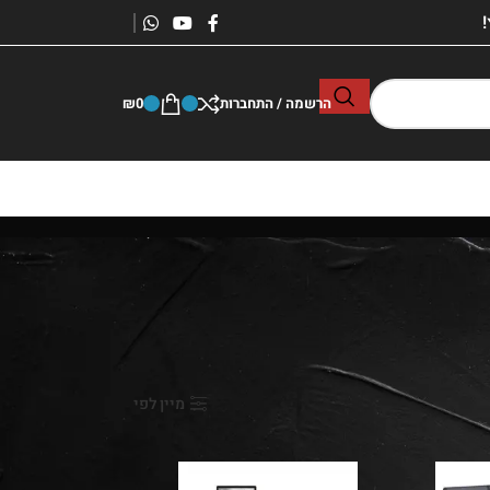
הרשמה / התחברות
0
₪
050-2288
הצג
9
24
36
מיין לפי