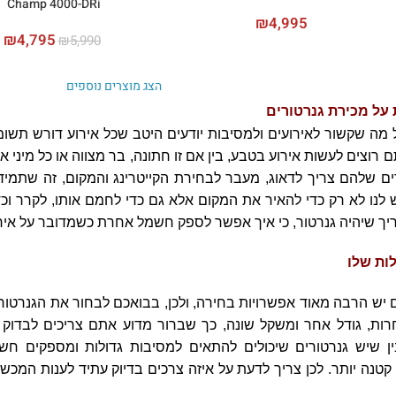
Champ 4000-DRi
₪
4,995
₪
4,795
₪
5,990
הצג מוצרים נוספים
על מכירת גנרטורים
מה שקשור לאירועים ולמסיבות יודעים היטב שכל אירוע דורש תשומ
 רוצים לעשות אירוע בטבע, בין אם זו חתונה, בר מצווה או כל מיני א
 שלהם צריך לדאוג, מעבר לבחירת הקייטרינג והמקום, זה שתמיד יה
נו לא רק כדי להאיר את המקום אלא גם כדי לחמם אותו, לקרר וכדי
ך שיהיה גנרטור, כי איך אפשר לספק חשמל אחרת כשמדובר על איר
לות שלו
ם יש הרבה מאוד אפשרויות בחירה, ולכן, בבואכם לבחור את הגנרטור
חרות, גודל אחר ומשקל שונה, כך שברור מדוע אתם צריכים לבדו
ן שיש גנרטורים שיכולים להתאים למסיבות גדולות ומספקים חש
נה יותר. לכן צריך לדעת על איזה צרכים בדיוק עתיד לענות המכשיר