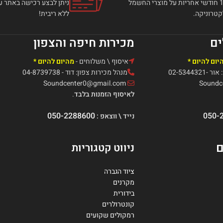
עד 12 חודשי אחריות על מוצרי החשמל
טרוניקה.
ללא ריבית!
ים
מכירות חיפה והצפון
יום להיום *
איסוף \ משלוחים -
מהיום להיום *
02-5344
מנהל מכירות צפון: דוד - 04-8739738
Soundcenter0@gmail.com
לאיסוף הזמנות בלבד
.
050-2288600
050-
נייד \ ווצאפ :
ם
ניווט קטגוריות
ציוד הגברה
מקרנים
בידורית
קונטרולרים
רמקולים שקועים