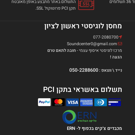
ניתן לבצע רכישה באתר עד 36 תשלומים
התשלום באתר מתבצע באופן מאובטח
תקן PCI פרוטוקול SSL.
מחסן לוגיסטי ראשון לציון
077-2080700
Soundcenter0@gmail.com
מרכז לוגיסטי איסוף עצמי -
חובה לתאם טרם
הגעה !
050-2288600
נייד \ ווצאפ :
תשלום באשראי בתקן PCI
מכבדים צ׳קים בכפוף ל- ERN