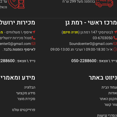
בהזמנה מעל 299 ש"ח
והאלק
מרכז ראשי - רמת גן
מכירות ירושל
ז'בוטינסקי 147 רמת גן (
חניה חינם
)
איסוף \ משלוחים -
מה
03-6703050
מנהל מכירות ירושלים: אור -321
Soundcenter0@gmail.com
Soundcenter0@gmail.com
א'-ה' 09:00-18:30 ו' וערבי חג 09:00-13:00
לאיסוף הזמנות בלבד
.
2288600
050-2288600
נייד \ ווצאפ :
נייד \ ווצאפ :
ניווט באתר
מידע ומאמרי
עמוד הבית
הבלוגיה
אודות
מידע מקצועי
תקנון האתר
סקירת מוצר
צור קשר
פרוייקטים שלנו
הסדרי נגישות