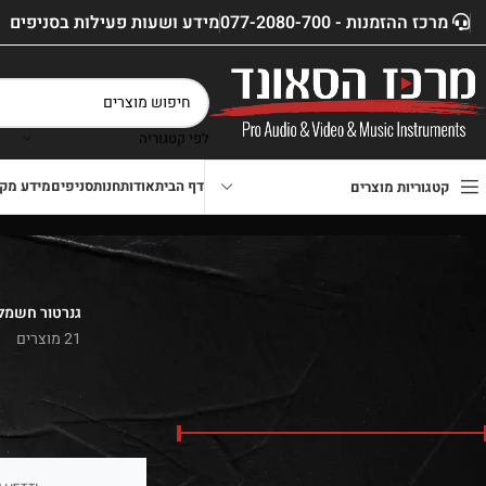
מרכז ההזמנות - 077-2080-700
מידע ושעות פעילות בסניפים
לפי קטגוריה
דף הבית
אודות
חנות
סניפים
מידע מקצ
קטגוריות מוצרים
גנרטור חשמלי
21 מוצרים
סנן לפי מחיר
דף הבית
»
חנות
»
ציוד למ
מחיר:
₪240
—
₪24,590
סנן