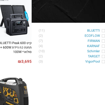
סינון לפי מותג
(11)
BLUETTI
(2)
ECOFLOW
(7)
FIRMAN
(4)
KARNAF
תחנת כח
(10)
Schimler
סולארי 100W
(2)
TARGET
₪
3,695
(3)
VigorPool