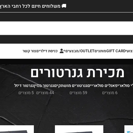
🚚 משלוחים חינם לכל רחבי הארץ!
ועי
GIFT CARD
מותגים
OUTLET/מבצעים
כניסת דילרים
צור קשר
מכירת גנרטורים
 סולארי
פאנלים סולאריים
גנרטורים מושתקים
גנרטור בנזין
גנרטור דיזל
6 מוצרים
59 מוצרים
44 מוצרים
5 מוצרים
600
טלפון למענה מהיר
:
כירה
»
מכירת גנרטורים