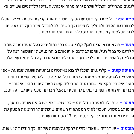
לנגנים מתחילים והצליל שלהם יהיה פחות איכותי. העדיפו קלרינטים עשויים עץ.
פיית הכלי –
לפיית הקלרינט יש תפקיד חשוב מאוד בקביעת איכות הצליל, תוכלו
לבחור דגם מסוים ולהחליף לו פייה וכך תשימו לב להבדל. פיית הקלרינט עשויה
לרוב מפלסטיק ולעיתים מקריסטל בדגמים יותר יוקרתיים.
מנעד –
מה אתם אוהבים לנגן? קלרינט בס בסי במול יהיה בעל מנעד נמוך לעומת
קלרינט סי במול רגיל. שימו לב לדגם אותו אתם בוחרים, יש לו השפעה רבה על
הצליל ועל השירים שתוכלו לבצע. למתחילים יתאימו דווקא קלרינטים של אלט.
מאיפה קונים –
קלרינטים תוכלו למצוא באינטרנט ובחנויות שונות ומגוונות – אנו
ממליצים להגיע לחנות המתמחה בתחום כלי הנגינה כדי להבטיח שאתם קונים
מוצר איכותי ומקצועי. עבור נגנים מתחילים קשה מאוד לזהות מוצר איכותי –
מבחינה חיצונית השניים יכולים להיות זהים אבל מבחינה מכנית יש לבדוק היטב.
מפתח –
שימו לב למפתח הקלרינט – כפי שכבר צוין יש סוגים שונים. בנוסף,
שימו לב במפרט הטכני לסוגי המפתחות השונים שיכולים להרחיב את המגוון של
השירים אותם תנגנו, יש קלרינטים עם 17 מפתחות שונים.
תוספים
–
יש דברים שמאוד יכולים להקל על הנגינה שלכם וכך תוכלו לנגן שעות,