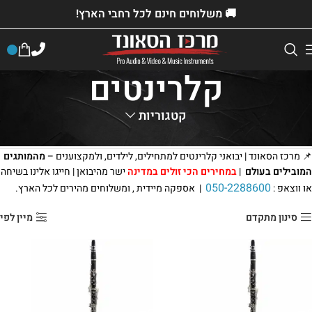
🚚 משלוחים חינם לכל רחבי הארץ!
קלרינטים
קטגוריות
דף הבית
»
חנות
»
ציוד למכירה
»
כלי נגינה
»
כלי נשיפה
»
קלרינטים
📌
מרכז הסאונד | יבואני קלרינטים למתחילים, לילדים, ולמקצוענים –
מהמותגים
המובילים בעולם
|
במחירים הכי זולים במדינה
ישר מהיבואן | חייגו אלינו בשיחה
050-2288600
או ווצאפ :
| אספקה מיידית , ומשלוחים מהירים לכל הארץ.
סינון מתקדם
מיין לפי