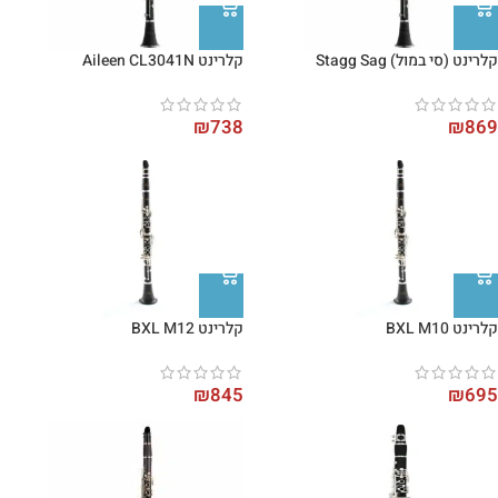
קלרינט (סי במול) Stagg Sag
קלרינט Aileen CL3041N
₪
738
₪
869
קלרינט BXL M10
קלרינט BXL M12
₪
845
₪
695