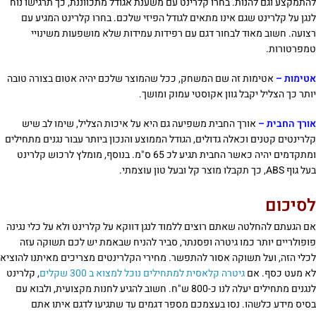
להתמקצע וגם להנות. בחרו קלרינט עם משענת אגודל מתכווננת, כך תרגישו נוח
לנגן על קלרינט שגם אינו מתאים לגודל הפיזי שלכם. בחרו קלרינט המגיע עם
רצועה. חשוב מאוד לבחור דגם עם רפידות עמידות שלא מושפעות משינויי
טמפרטורות.
אטימות –
אטימות זה שם המשחק, ככל שהמוצר שלכם יהיה אטום בצורה טובה
יותר כך הצליל יקבל גוון אקוסטי עמוק ומושך.
אורך החבית –
אורך החבית משפיעה גם היא על איכות הצליל, שימו לב שיש
קלרינטים קטנים וכאלה גדולים, הגודל הממוצע והנכון ביותר עבור נגנים מתחילים
ומתקדמים יהיה כאשר החבית תגיע לכ 65 ס"מ. בנוסף, מומלץ לרכוש קלרינט
בעל גוף ABS, כך תקבלו מוצר קל ובעל טון עוצמתי.
לסיכום
אם הגעתם להחלטה שאתם רוצים ללמוד לנגן דווקא על קלרינט ולא על כלי נגינה
פופולריים יותר כמו גיטרה ופסנתר, סביר להניח שבאמת יש לכם תשוקה עזה
לכלי הזה, ועל תשוקה אסור להתפשר. מחירי הקלרינטים מצריכים מאיתנו להוציא
לא מעט כסף. אם
גיטרה קלאסית למתחילים נוכל למצוא ב 300 שקלים
, קלרינט
לנגנים מתחילים יעלה לנו כ-800 ש"ח. חשוב להגיע לחנות מקצועית, ולבוא עם
בסיס מידע כלשהו. נסו בעצמכם מספר דגמים עד שתגיעו לדגם איתו אתם