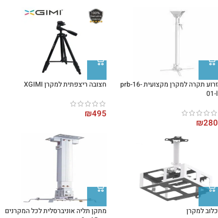
זרוע תקרה למקרן מקצועית prb-16-
חצובה ריצפתית למקרן XGIMI
01-l
₪
495
₪
280
כלוב למקרן
מתקן תליה אוניברסלית לכל המקרנים