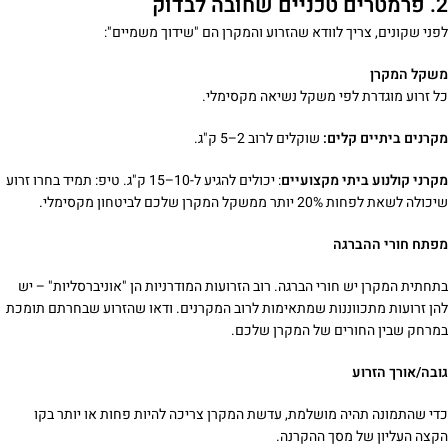
2. פרמטרים טכניים שחובה לבדוק
לפני שקונים, צריך לוודא שהזרוע והמקרן הם "שידוך משמיים":
משקל המקרן
כל זרוע מוגדרת לפי משקל נשיאה מקסימלי.
מקרנים ביתיים קלים:
שוקלים לרוב 2–5 ק"ג.
מקרני קולנוע ביתי מקצועיים
: יכולים להגיע ל-10–15 ק"ג. טיפ: תמיד בחרו זרוע
שיכולה לשאת לפחות 20% יותר ממשקל המקרן שלכם לביטחון מקסימלי.
מפתח חורי ההברגה
בתחתית המקרן יש חורי הברגה. רוב הזרועות המודרניות הן "אוניברסליות" – יש
להן זרועות מתכווננות שמתאימות לרוב המקרנים. ודאו שהזרוע שבחרתם תומכת
במרחק שבין החורים של המקרן שלכם.
גובה/אורך הזרוע
כדי שהתמונה תהיה מושלמת, עדשת המקרן צריכה להיות פחות או יותר בקו
הקצה העליון של מסך ההקרנה.