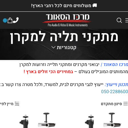
🚚 משלוחים חינם לכל רחבי הארץ!
מתקני תליה למקרן
קטגוריות
דף הבית
»
חנות
»
מתקני תליה למקרן
מרכז הסאונד |
יבואני מקרנים ומתקני תלייה וזרועות למקרן
מהמותגים המובילים בעולם –
במחירים הכי זולים בארץ !
תכנון וייעוץ:
ייעוץ לגבי מקרנים לבית, למשרד, ולכל מטרה צרו קשר ב:
050-2288600
סינון מתקדם
מיין לפי