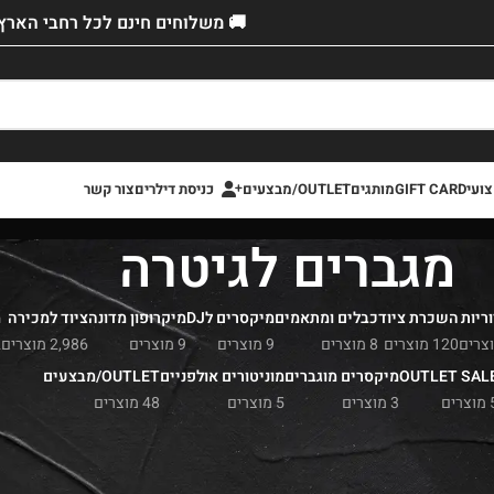
🚚 משלוחים חינם לכל רחבי הארץ!
ועי
GIFT CARD
מותגים
OUTLET/מבצעים
כניסת דילרים
צור קשר
מגברים לגיטרה
ריות
השכרת ציוד
כבלים ומתאמים
מיקסרים לDJ
מיקרופון מדונה
ציוד למכירה
מ
120 מוצרים
8 מוצרים
9 מוצרים
9 מוצרים
2,986 מוצרים
2
OUTLET SAL
מיקסרים מוגברים
מוניטורים אולפניים
OUTLET/מבצעים
צרים
3 מוצרים
5 מוצרים
48 מוצרים
לגיטרה