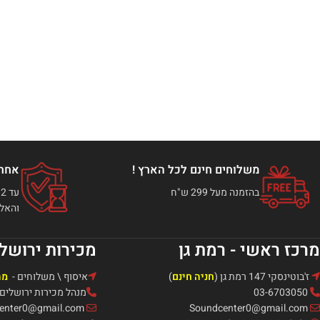
משלוחים חינם לכל הארץ !
אחרי
בהזמנה מעל 299 ש"ח
והאלק
מרכז ראשי - רמת גן
מכירות ירושל
ז'בוטינסקי 147 רמת גן (
חניה חינם
)
איסוף \ משלוחים -
מה
03-6703050
מנהל מכירות ירושלים: אור -321
Soundcenter0@gmail.com
Soundcenter0@gmail.com