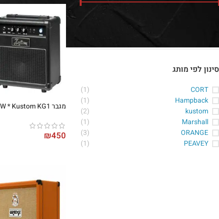
מחיר:
₪230
—
₪6,330
סנן
סינון לפי מותג
(1)
CORT
(1)
Hampback
מגבר 10W * Kustom KG1
(2)
kustom
(1)
Marshall
(3)
ORANGE
₪
450
(1)
PEAVEY