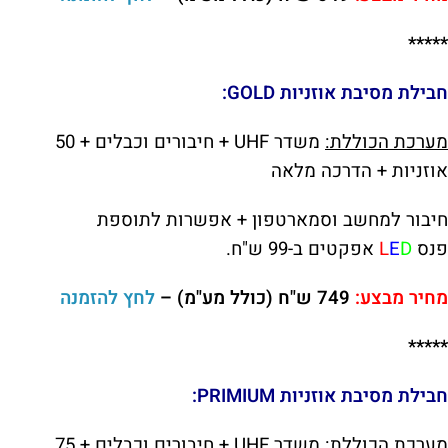
*****
חבילת
מסיבת אוזניות
GOLD:
מערכת הכוללת:
משדר UHF + חיבורים וכבלים + 50
אוזניות + הדרכה מלאה
חיבור למחשב וסמארטפון +
אפשרות לתוספת
פנס
D
E
L
אפקטים ב-99 ש"ח.
מחיר מבצע:
749 ש"ח (כולל מע"מ) –
לחץ להזמנה
*****
חבילת
מסיבת אוזניות
PRIMIUM:
מערכת הכוללת:
משדר UHF + חיבורים וכבלים + 75