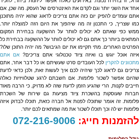
גדול, זו בחירה נכונה. באירועים כאלה אפשר ליהנות ביחד, להכיר
אחד את השני יותר וגם לקדם את האינטרסים של העסק. מה שכן, אם
אתם עומדים להפיק יום כזה אתם צריכים לדאוג שהוא יהיה מתוכנן
כמו שצריך, כי התכנון זה מה שיהפוך את היום הזה למוצלח יותר.
ממש כפי שאתם לא יכולים לוותר על ההשקעה בבחירת המקום
המתאים ביותר כך אתם גם לא יכולים לוותר על ההשקעה בבחירת כל
הפרטים האחרים. מתי תקיימו את יום הגיבוש? מה יהיה התוכן שלו?
יזה אוכל יוגש בו ואיזה ציוד טכנולוגי אתם צריכים?
אם אתם
תכוונים להקרין
לכל העובדים סרט שעשיתם או כל דבר אחר, אתם
צריכים גם לדאוג לכך שיהיה לכם איך לעשות זאת, ולכן כדאי לדעת
שהיום אפשר לשכור פלזמות. אם חשבתם לרגע שטלוויזיות כאלה
חייבים לקנות, הרי שהגיע הזמן לדעת שזה לא מדויק, כי הרבה מאוד
חברות שעוסקות בהשכרת ציוד מציעות גם שירות של השכרת
פלזמות. זה אומר שתוכלו לפנות אל חברה כזאת, תוכלו לבדוק איזה
פלזמות יש לה וכך תוכלו לשכור את מה שמתאים לכם יותר.
להזמנות חייג:
072-216-9006
גודל הפלזמות