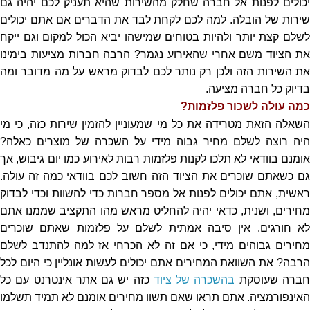
יכולים לפנות אל חברה שחלק מהשירות שהיא תעניק לכם יהיה גם
שירות של הובלה. למה לכם לקחת לבד את הדברים אם אתם יכולים
לשלם קצת יותר ולהיות בטוחים שמישהו יביא הכול למקום וגם ייקח
את הציוד משם אחרי שהאירוע נגמר? הרבה חברות מציעות בימינו
את השירות הזה ולכן רק נותר לכם לבדוק מראש על מה מדובר ומה
בדיוק כל חברה מציעה.
כמה עולה לשכור פלזמות?
השאלה הזאת מטרידה את כל מי שמעוניין להזמין שירות כזה, כי מי
היה רוצה לשלם מחיר גבוה מידי על השכרה של מוצרים כאלה?
אומנם בוודאי לא תלכו לקנות פלזמות רבות לאירוע כמו יום גיבוש, אך
גם כשאתם שוכרים את הציוד הזה חשוב לכם בוודאי כמה זה עולה.
ראשית, אתם יכולים לפנות אל מספר חברות כדי להשוות וכדי לבדוק
מחירים, ושנית, כדאי יהיה להחליט מראש מהו התקציב שממנו אתם
לא חורגים. אין סיבה אמתית לשלם על פלזמות שאתם שוכרים
מחירים גבוהים מידי, כי אם זה לא הכרחי אז למה להתנדב לשלם
הרבה? את השוואת המחירים אתם יכולים לעשות אונליין כי היום לכל
ברה שעוסקת
בהשכרה של ציוד
כזה יש גם אתר אינטרנט עם כל
האינפורמציה. אתם תראו שאם תשוו מחירים אומנם לא תמיד תשלמו