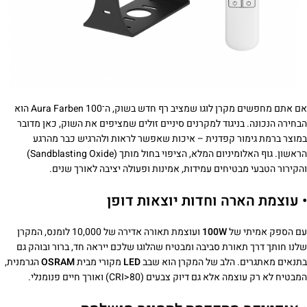
אם אתם מחפשים מקרן לוגו שמציב רף חדש בשוק, ה־Aura Farben 100 הוא
הבחירה הנכונה. בניגוד למקרנים סיניים זולים שמציפים את השוק, כאן מדובר
במוצר ברמת גימור קפדנית – איכות שאפשר לראות ולהרגיש כבר מהרגע
הראשון. גוף האלומיניום המלא, הציפוי בחול מותך (Sandblasting Oxide)
והקירור הטבעי מבטיחים עמידות, אמינות ופעולה יציבה לאורך שנים.
• עוצמת הארה וחדות יוצאות דופן
עם הספק אמיתי של
100W
ועוצמת תאורה אדירה של 10,000 לומנס, המקרן
שלנו חותך דרך תאורת סביבה ומבטיח שהלוגו שלכם ייראה חד, ברור ובוהק גם
בתנאים מאתגרים. הלב של המקרן הוא שבב
LED
מקורי מבית
OSRAM
הגרמנית,
המבטיח לא רק עוצמה אלא גם דיוק צבעים (CRI>80) ואורך חיים פנומנלי.