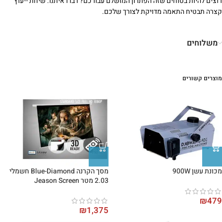
רוצים להיות בטוחים שזה הפתרון המושלם עבורכם? דברו איתנו. שיחת ייעוץ
קצרה תבטיח התאמה מדויקת לצורך שלכם.
משלוחים
מוצרים קשורים
מכונת עשן 900W
מסך הקרנה Blue-Diamond חשמלי
2.03 מטר Jeason Screen
₪
479
₪
1,375