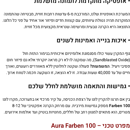
• אופטיקה מתקדמת לתמונה מושלמת
המערכת האופטית שלנו, המורכבת מ-6 עדשות רחבות זווית, מבטיחה שהתמונה
המוקרנת תהיה נטולת עיוותים, עם קצוות חדים ופיזור אור אחיד על פני כל הלוגו.
התוצאה היא הקרנה טבעית ומרשימה שנראית מקצועית מכל זווית.
• איכות בנייה ואמינות לשנים
גוף המקרן עשוי כולו מסגסוגת אלומיניום איכותית בגימור התזת חול
(Sandblasted Oxide), מה שמקנה לו לא רק מראה יוקרתי אלא גם פיזור חום
פסיבי ויעיל.
המשמעות?
פעולה שקטה לחלוטין ללא מאווררים רועשים, ואורך
חיים של עד 40,000 שעות עבודה. זו לא הוצאה, זו השקעה חכמה לטווח ארוך.
• גמישות והתאמה מושלמת לחלל שלכם
בין אם תרצו להקרין לוגו על רצפת הכניסה, על קיר מרכזי או בתערוכה, מקרו לוגו
Farben 100
מספק גמישות מירבית. עם מרחק הקרנה אפקטיבי של 8-12
מטרים, הוא מתאים למגוון רחב של חללים, מחנויות בוטיק ועד אולמות אירועים.
מפרט טכני – Aura Farben 100