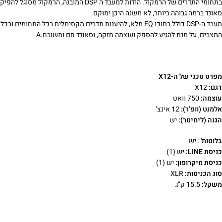
בתחומי התדרים של הרמקול. הודות למעבד ה DSP המובנה, הרמקול מסוגל להפיק
סאונד ברמה גבוהה ביותר, לא משנה היכן ימוקם.
מעבד ה-DSP כולל בתוכו EQ מלא, להיענות תדרים מקסימלית בכל התחומים ובכל
המצבים, על מנת להגיע להספק ועוצמה חזקה, וסאונד חם ומשובח.A
מפרט טכני של ה-X12
דגם:
X12
עוצמה:
750 וואט
אלמנט (וופ’ר):
12 אינצ’
הגנה (לימיטר):
יש
בלוטות'
: יש
כניסת LINE:
יש (1)
כניסת מיקרופון:
יש (1)
סוג הכניסות:
XLR
משקל:
15.5 ק”ג