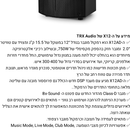
מידע על ה-X12 של TRX Audio
✅‌ ‌ ה-X12AD הוא רמקול מוגבר בגודל 12″ במשקל של 15.5 ק”ג ומצויד עם טוויטר
2.0″ ומגבר חזק בהספק מקסימלי של 750W, ובשילוב רכיבי אלקטרוניקה
מיוחדים הוא בהחלט יכול לתת מענה במגוון גדול שימושים, החל מחדרי חזרות
אולפנים, קריוקי, ועד אירועים בסדרי גדול של 300-400 איש.
✅‌ מתן תכונות חדישות כמו ניהול תדרים אוטומטי, סנכרון מוגדר מראש, תגובת
תדר מהירה עם טווח רחב של הרץ
✅‌ ה-X12AD מגיע עם מעבד DSP חדש הכולל גם פרוססור מובנה עם שליטה
מלאה בתחומי התדרים של הרמקול..
✅‌ מגבר Class-D מהדור החדש עם פטנט ה- Bx-Sound
✅‌ מערכת הניתנת להרחבה ושימוש רב גווני – מתאים גם לאירועים קטנים וגם
לאירועים גדולים,עוצמת קול מתכווננת המאפשרת לך להתאים אישית את הצליל
שאתה רוצה.
✅‌ מתאים לעמידה על חצובה וכרמקול מוגבר רצפתי.
✅‌ אפשרויות לכיוון מצבי השמעה: Music Mode, Live Mode, Club Mode,