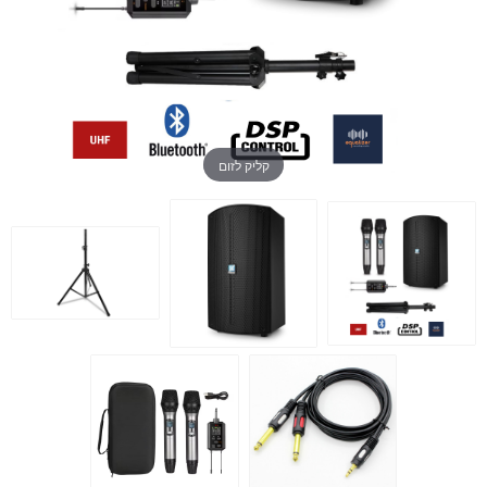
קליק לזום