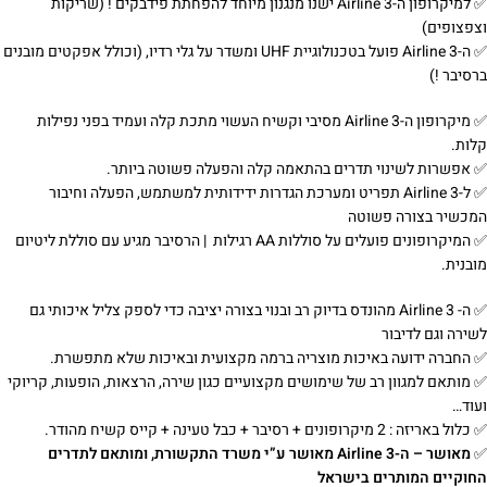
✅‌ למיקרופון ה-Airline 3 ישנו מנגנון מיוחד להפחתת פידבקים ! (שריקות
וצפצופים)
✅‌ ה-Airline 3 פועל בטכנולוגיית UHF ומשדר על גלי רדיו, (וכולל אפקטים מובנים
ברסיבר !)
✅‌ מיקרופון ה-Airline 3 מסיבי וקשיח העשוי מתכת קלה ועמיד בפני נפילות
קלות.
✅‌ אפשרות לשינוי תדרים בהתאמה קלה והפעלה פשוטה ביותר.
✅‌ ל-Airline 3 תפריט ומערכת הגדרות ידידותית למשתמש, הפעלה וחיבור
המכשיר בצורה פשוטה
✅‌ המיקרופונים פועלים על סוללות AA רגילות | הרסיבר מגיע עם סוללת ליטיום
מובנית.
✅‌ ה- Airline 3 מהונדס בדיוק רב ובנוי בצורה יציבה כדי לספק צליל איכותי גם
לשירה וגם לדיבור
✅‌ החברה ידועה באיכות מוצריה ברמה מקצועית ובאיכות שלא מתפשרת.
✅‌ מותאם למגוון רב של שימושים מקצועיים כגון שירה, הרצאות, הופעות, קריוקי
ועוד…
✅‌ כלול באריזה : 2 מיקרופונים + רסיבר + כבל טעינה + קייס קשיח מהודר.
✅‌
מאושר – ה-Airline 3 מאושר ע”י משרד התקשורת, ומותאם לתדרים
החוקיים המותרים בישראל