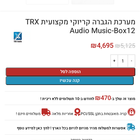
מערכת הגברה קריוקי מקצועית TRX
Audio Music-Box12
₪
4,695
₪
5,125
הוספה לסל
קנה עכשיו
₪
470
מוצר זה שלך ב-
לחודש ב-10 תשלומים ללא ריבית !
קניה מאובטחת בתקן PCI/SSL
אחריות מלאה
משלוחים חינם !
אפשרות למשלוח מהיר מהיום להיום בכל הארץ ! לחץ כאן למידע נוסף