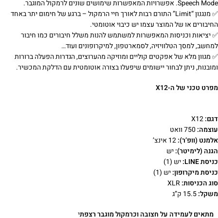
Speech Mode. אפשרויות המאפשרות שימושים שונים לרמקול המוגבר.
✅‌ מנגנון “Limit” התורם רבות לאורך חיי הרמקול – ברגע של חימום יתר באחד
החיבורים או של המוצר עצמו יש כיבוי אוטומטי.
✅‌ יציאות וכניסות המאפשרות למשתמש להנות משלל חיבורים כמו חיבור
למחשב, למסך הטלוויזיה, לסמארטפון, למיקרופונים ועוד…
✅‌ מגוון מלא של אפקטים קוליים ומוזיקה מהערוצים, הגדרות הפעלה ברורות
ומובנות, ניתן לבחור יישומים שיפעלו בצורה אוטומטית עם הדלקת המכשיר.
מפרט טכני של ה-X12
דגם:
X12
עוצמה:
750 וואט
אלמנט (וופ’ר):
12 אינצ’
הגנה (לימיטר):
יש
כניסת LINE:
יש (1)
כניסת מיקרופון:
יש (1)
סוג הכניסות:
XLR
משקל:
15.5 ק”ג
מתאים לעמידה על חצובה וכרמקול מוגבר רצפת
י