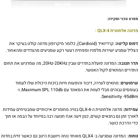
מפרט טכני וסקירה:
מדונה אלחוטית QLX-4 :
דפוס קליטה:
קרדיואיד (Cardioid), כלומר מיקרופון מדונה קולט בעיקר את
הצליל שמגיע ישירות מלפניו ומפחית רעשי רקע שמגיעים מהצדדים ומהאחור.
תדר תגובה:
המדונה פועלת בתדרים שבין 20Hz-20KHz, מה שמדגיש את תחום
התדרים המתאים לקול האנושי.
שימושים:
מתאים לשירה, דיבור והופעות חיות בזכות היכולת שלו לעמוד
בעומסים גבוהים מבלי לעוות את הסאונד עם Maximum SPL 110db, ו-
Sensitivity -95dBm.
עמידות:
מדונה אלחוטית ה-QLX-4 בנויה מחומרים איכותיים שמבטיחים עמידות
לאורך זמן גם בתנאים קשים, כגון זיעה או\ו תנועה רבה במיוחד על הבמה או תוך
כדי הדרכת כושר.
נוחות
: המדונה שמגיעה ב- QLX4 מאוחד נוחה ויושבת היטב גם כאשר זזית בחדות