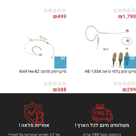
₪
499
₪
1,790
מיקרופון בלתי נראה HE-13S4
מיקרופון מדונה Kmf He-82
₪
388
₪
299
משלוחים חינם לכל הארץ !
אחריות מלאה !
בהזמנה מעל 299 ש"ח
עד 12 חודשי אחריות על מוצרי