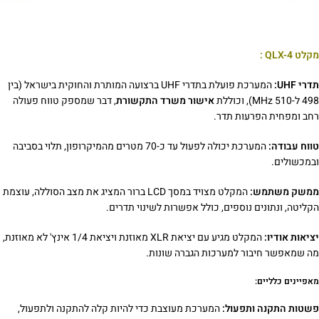
מקלט QLX-4 :
תדרי UHF:
המערכת פועלת בתדרי UHF ברצועה המותרת והחוקית בישראל (בין
498 ל-510 MHz), וכוללת
אישור משרד התקשורת
, דבר שמספק טווח פעולה
רחב ומפחית הפרעות תדר.
טווח עבודה:
המערכת יכולה לפעול עד כ-70 מטרים מהמיקרופון, תלוי בסביבה
ובמכשולים.
ממשק משתמש:
המקלט מצויד במסך LCD ברור המציג את מצב הסוללה, עוצמת
הקליטה, ונתונים נוספים, כולל אפשרות לשינוי תדרים.
יציאות אודיו:
המקלט מגיע עם יציאת XLR מאוזנת ויציאת 1/4 אינץ' לא מאוזנת,
מה שמאפשר חיבור למערכות הגברה שונות.
מאפיינים כלליים:
פשטות התקנה ותפעול:
המערכת מעוצבת כדי להיות קלה להתקנה ולתפעול,