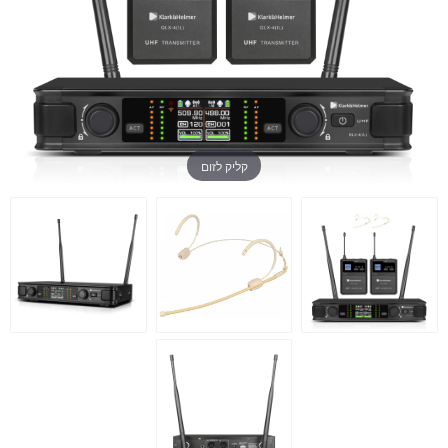
קליק לזום