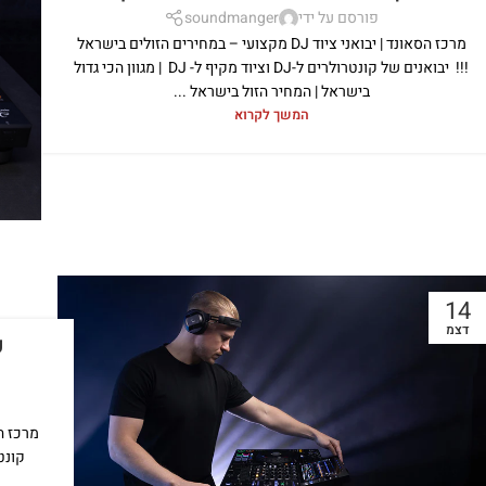
פורסם על ידי
soundmanger
מרכז הסאונד | יבואני ציוד DJ מקצועי – במחירים הזולים בישראל
!!! יבואנים של קונטרולרים ל-DJ וציוד מקיף ל- DJ | מגוון הכי גדול
בישראל | המחיר הזול בישראל ...
המשך לקרוא
14
דצמ
קונטרולרים ל-DJ ומיקסר