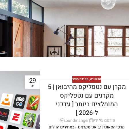
29
הבלוגיה
,
סקירת מוצר
מקרן עם נטפליקס מהיבואן | 5
ינו
מקרנים עם נטפליקס
המומלצים ביותר [ עדכני
ל-2026 ]
פורסם על ידי
soundmanger
מרכז הסאונד | יבואני מקרנים - במחירים הזולים