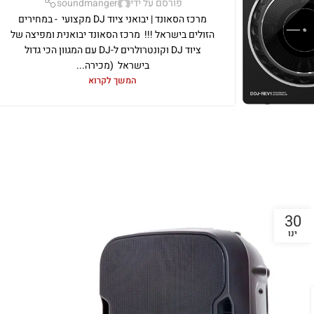
פורסם על ידי
soundmanger
מרכז הסאונד | יבואני ציוד DJ מקצועי - במחירים
הזולים בישראל !!! מרכז הסאונד יבואנית ומפיצה של
ציוד DJ וקונטרולרים ל-DJ עם המגוון הכי גדול
בישראל (מכירה...
המשך לקרוא
30
ינו