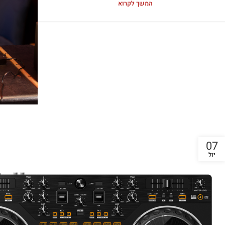
המשך לקרוא
07
יול