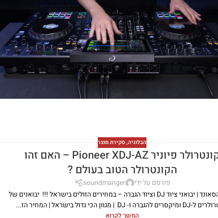
הבלוגיה
,
סקירת מוצר
קונטרולר פיוניר Pioneer XDJ-AZ – האם זהו
הקונטרולר הטוב בעולם ?
פורסם על ידי
soundmanger
מרכז הסאונד | יבואני ציוד DJ וציוד הגברה – במחירים הזולים בישראל !!! יבואנים של
ים להגברה ו- DJ | מגוון הכי גדול בישראל | המחיר הז...
המשך לקרוא