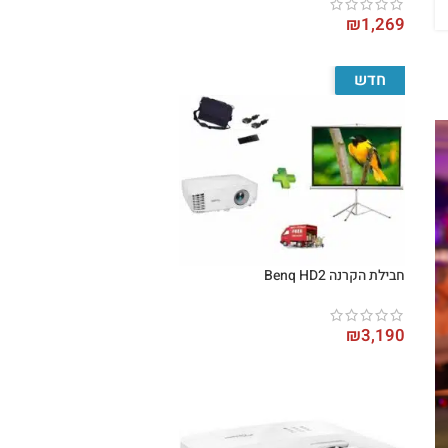
₪
1,269
חדש
חבילת הקרנה Benq HD2
₪
3,190