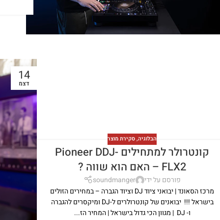
14
דצמ
הבלוגיה
,
סקירת מוצר
קונטרולר למתחילים Pioneer DDJ-
FLX2 – האם הוא שווה ?
פורסם על ידי
soundmanger
מרכז הסאונד | יבואני ציוד DJ וציוד הגברה – במחירים הזולים
בישראל !!! יבואנים של קונטרולרים ל-DJ ומיקסרים להגברה
ו- DJ | מגוון הכי גדול בישראל | המחיר הז...