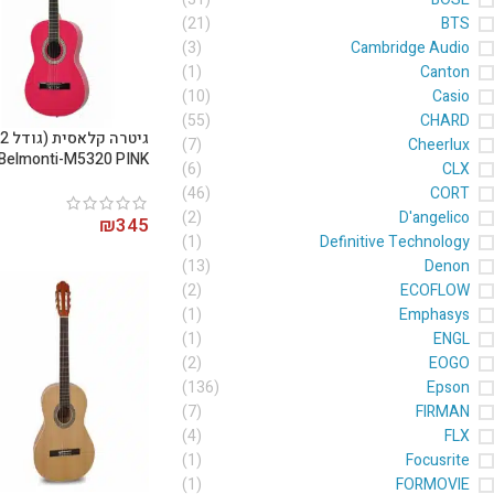
(21)
BTS
(3)
Cambridge Audio
(1)
Canton
(10)
Casio
(55)
CHARD
(7)
Cheerlux
Belmonti-M5320 PINK
(6)
CLX
(46)
CORT
(2)
D'angelico
₪
345
(1)
Definitive Technology
(13)
Denon
(2)
ECOFLOW
(1)
Emphasys
(1)
ENGL
(2)
EOGO
(136)
Epson
(7)
FIRMAN
(4)
FLX
(1)
Focusrite
(1)
FORMOVIE