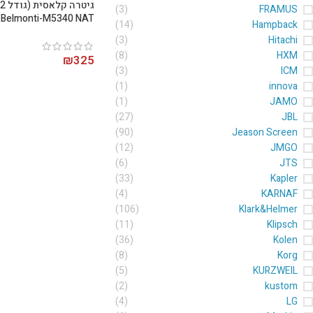
(3)
FRAMUS
Belmonti-M5340 NAT
(14)
Hampback
(3)
Hitachi
(8)
HXM
₪
325
(3)
ICM
(1)
innova
(1)
JAMO
(27)
JBL
(90)
Jeason Screen
(12)
JMGO
(6)
JTS
(33)
Kapler
(4)
KARNAF
(106)
Klark&Helmer
(11)
Klipsch
(36)
Kolen
(8)
Korg
(5)
KURZWEIL
(2)
kustom
(4)
LG