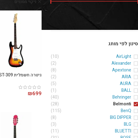
ניקוי מסננים
nti
מחיר:
₪140
—
₪700
סנן
סינון לפי מותג
(10)
AirLight
(2)
Alexander
(8)
Apextone
גיטרה חשמלית Belmonti-ST-309
(2)
ARIA
(5)
AURA
(1)
BALL
₪
699
(40)
Behringer
(28)
Belmonti
(115)
BenQ
(8)
BIG DIPPER
(3)
BLG
(11)
BLUETTI
(31)
BOSE