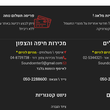
ות מלאה !
פריסה תשלום נוחה
עד 12 חודשי אחריות על מוצרי החשמל
טרוניקה.
ללא ריבית!
ים
מכירות חיפה והצפון
יום להיום *
איסוף \ משלוחים -
מהיום להיום *
02-5344
מנהל מכירות צפון: דוד - 04-8739738
Soundcenter0@gmail.com
לאיסוף הזמנות בלבד
.
050-2288600
050-
נייד \ ווצאפ :
ם
ניווט קטגוריות
ציוד הגברה