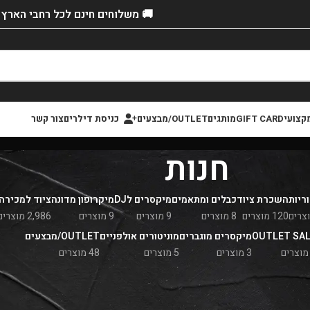
🚚 משלוחים חינם לכל רחבי הארץ!
קצועי
GIFT CARD
מותגים
OUTLET/מבצעים
כניסת דילרים
צור קשר
חנות
ריות
השכרת ציוד
כבלים ומתאמים
מיקסרים לDJ
מיקרופון מדונה
ציוד למכירה
120 מוצרים
8 מוצרים
9 מוצרים
9 מוצרים
2,986 מוצרים
OUTLET SA
מיקסרים מוגברים
מוניטורים אולפניים
OUTLET/מבצעים
3 מוצרים
5 מוצרים
48 מוצרים