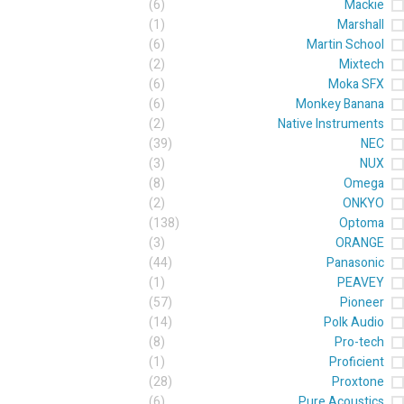
(6)
Mackie
(1)
Marshall
(6)
Martin School
(2)
Mixtech
(6)
Moka SFX
(6)
Monkey Banana
(2)
Native Instruments
(39)
NEC
(3)
NUX
(8)
Omega
(2)
ONKYO
(138)
Optoma
(3)
ORANGE
(44)
Panasonic
(1)
PEAVEY
(57)
Pioneer
(14)
Polk Audio
(8)
Pro-tech
(1)
Proficient
(28)
Proxtone
(6)
Pure Acoustics