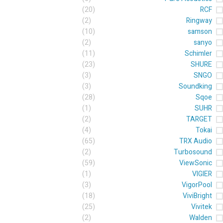
(20)
RCF
(2)
Ringway
(10)
samson
(2)
sanyo
(11)
Schimler
(23)
SHURE
(3)
SNGO
(3)
Soundking
(28)
Sqoe
(1)
SUHR
(2)
TARGET
(4)
Tokai
(65)
TRX Audio
(2)
Turbosound
(59)
ViewSonic
(1)
VIGIER
(3)
VigorPool
(18)
ViviBright
(25)
Vivitek
(2)
Walden