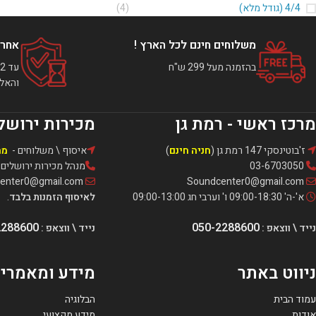
4/4 (גודל מלא)
(4)
משלוחים חינם לכל הארץ !
אחרי
בהזמנה מעל 299 ש"ח
והאלק
מרכז ראשי - רמת גן
מכירות ירושל
ז'בוטינסקי 147 רמת גן (
חניה חינם
)
איסוף \ משלוחים -
מה
03-6703050
מנהל מכירות ירושלים: אור -321
Soundcenter0@gmail.com
Soundcenter0@gmail.com
א'-ה' 09:00-18:30 ו' וערבי חג 09:00-13:00
לאיסוף הזמנות בלבד
.
2288600
050-2288600
נייד \ ווצאפ :
נייד \ ווצאפ :
ניווט באתר
מידע ומאמרי
עמוד הבית
הבלוגיה
אודות
מידע מקצועי