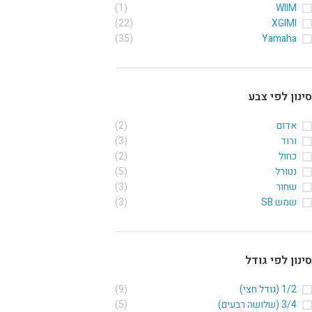
(1)
WIIM
(22)
XGIMI
(35)
Yamaha
סינון לפי צבע
אדום
(2)
ורוד
(3)
כחול
(2)
נטורל
(5)
שחור
(3)
שמש SB
(3)
סינון לפי גודל
1/2 (גודל חצי)
(9)
3/4 (שלושה רבעים)
(5)