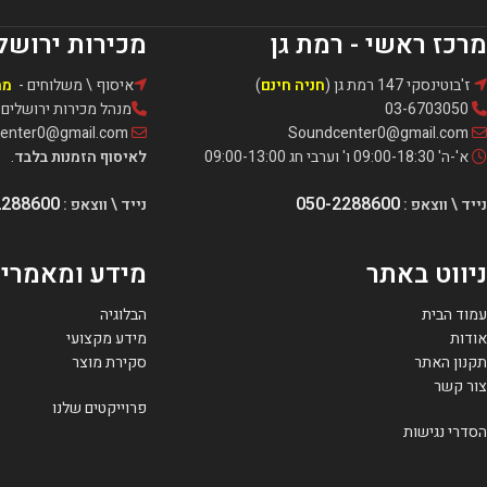
מרכז ראשי - רמת גן
מכירות ירושל
ז'בוטינסקי 147 רמת גן (
חניה חינם
)
איסוף \ משלוחים -
מה
03-6703050
מנהל מכירות ירושלים: אור -321
Soundcenter0@gmail.com
Soundcenter0@gmail.com
א'-ה' 09:00-18:30 ו' וערבי חג 09:00-13:00
לאיסוף הזמנות בלבד
.
2288600
050-2288600
נייד \ ווצאפ :
נייד \ ווצאפ :
ניווט באתר
מידע ומאמרי
עמוד הבית
הבלוגיה
אודות
מידע מקצועי
תקנון האתר
סקירת מוצר
צור קשר
פרוייקטים שלנו
הסדרי נגישות