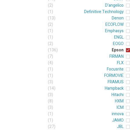
(2)
D'angelico
(1)
Definitive Technology
(13)
Denon
(2)
ECOFLOW
(1)
Emphasys
(1)
ENGL
(2)
EOGO
(136)
Epson
(7)
FIRMAN
(4)
FLX
(1)
Focusrite
(1)
FORMOVIE
(3)
FRAMUS
(14)
Hampback
(3)
Hitachi
(8)
HXM
(3)
ICM
(1)
innova
(1)
JAMO
(27)
JBL