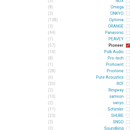
(3)
NUX
(8)
Omega
(2)
ONKYO
(138)
Optoma
(3)
ORANGE
(44)
Panasonic
(1)
PEAVEY
(57)
Pioneer
(14)
Polk Audio
(8)
Pro-tech
(1)
Proficient
(28)
Proxtone
(6)
Pure Acoustics
(20)
RCF
(2)
Ringway
(10)
samson
(2)
sanyo
(11)
Schimler
(23)
SHURE
(3)
SNGO
(3)
Soundking