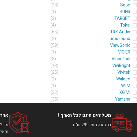
(28)
Sqoe
(1)
SUHR
(2)
TARGET
(4)
Tokai
(65)
TRX Audio
(2)
Turbosound
(59)
ViewSonic
(1)
VIGIER
(3)
VigorPool
(18)
ViviBright
(25)
Vivitek
(2)
Walden
(1)
WIIM
(22)
XGIMI
(35)
Yamaha
משלוחים חינם לכל הארץ !
אחרי
בהזמנה מעל 299 ש"ח
והאלק