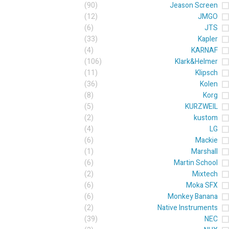
(90)
Jeason Screen
(12)
JMGO
(6)
JTS
(33)
Kapler
(4)
KARNAF
(106)
Klark&Helmer
(11)
Klipsch
(36)
Kolen
(8)
Korg
(5)
KURZWEIL
(2)
kustom
(4)
LG
(6)
Mackie
(1)
Marshall
(6)
Martin School
(2)
Mixtech
(6)
Moka SFX
(6)
Monkey Banana
(2)
Native Instruments
(39)
NEC