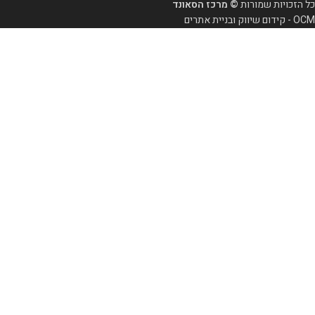
כל הזכויות שמורות
© מרכז הסאונד
OCM - קידום שיווק ובניית אתרים