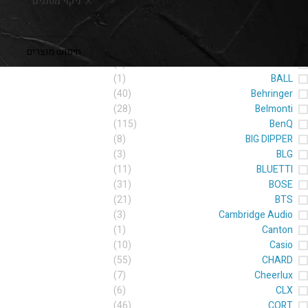
ניקוי מסננים
er
(10)
AirLight
(2)
Alexander
לא נמצאו מוצרים התואמ
(8)
Apextone
(2)
ARIA
(5)
AURA
(1)
BALL
(40)
Behringer
(28)
Belmonti
(115)
BenQ
(8)
BIG DIPPER
(3)
BLG
(11)
BLUETTI
(31)
BOSE
(21)
BTS
(3)
Cambridge Audio
(1)
Canton
(10)
Casio
(55)
CHARD
(7)
Cheerlux
(6)
CLX
(46)
CORT