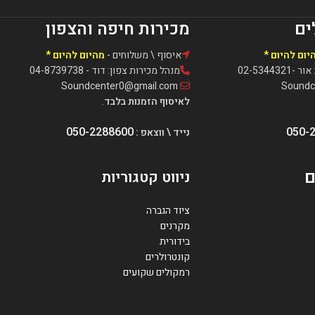
ים
מכירות חיפה והצפון
יום להיום *
איסוף \ משלוחים -
מהיום להיום *
02-5344
מנהל מכירות צפון: דוד - 04-8739738
Soundcenter0@gmail.com
לאיסוף הזמנות בלבד
.
050-2288600
050-
נייד \ ווצאפ :
ם
ניווט קטגוריות
ציוד הגברה
מקרנים
בידורית
קונטרולרים
רמקולים שקועים