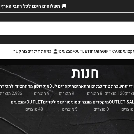
🚚 משלוחים חינם לכל רחבי הארץ!
קצועי
GIFT CARD
מותגים
OUTLET/מבצעים
כניסת דילרים
צור קשר
חנות
ריות
השכרת ציוד
כבלים ומתאמים
מיקסרים לDJ
מיקרופון מדונה
ציוד למכירה
120 מוצרים
8 מוצרים
9 מוצרים
9 מוצרים
2,986 מוצרים
OUTLET SA
מיקסרים מוגברים
מוניטורים אולפניים
OUTLET/מבצעים
3 מוצרים
5 מוצרים
48 מוצרים