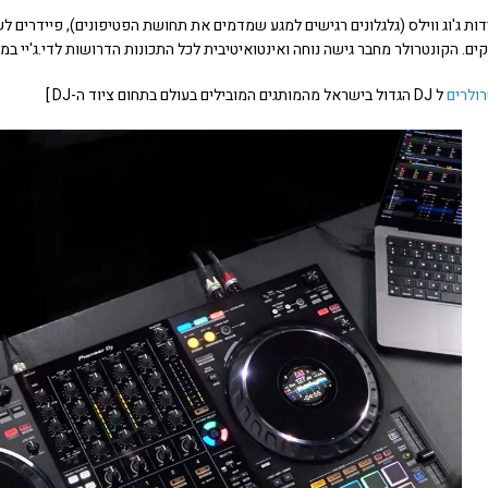
ידות ג'וג ווילס (גלגלונים רגישים למגע שמדמים את תחושת הפטיפונים), פיידרים
ם. הקונטרולר מחבר גישה נוחה ואינטואיטיבית לכל התכונות הדרושות לדי.ג'יי במ
רולרים
ל DJ הגדול בישראל מהמותגים המובילים בעולם בתחום ציוד ה-DJ ]