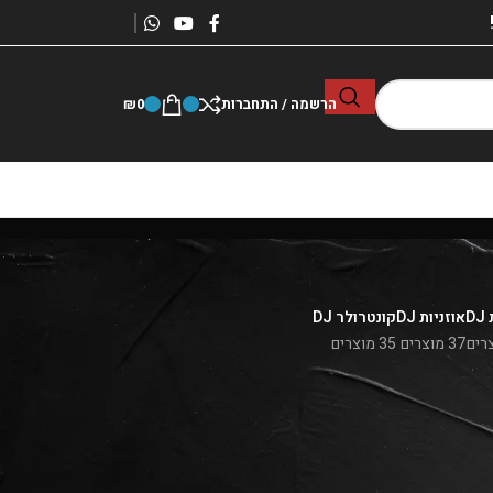
הרשמה / התחברות
0
₪
D
אוזניות DJ
קונטרולר DJ
37 מוצרים
35 מוצרים
מרכז הסאונד – יבואני ציוד DJ מקצועי מהמותגים המובילים בעולם | קונטרולרים, פלטות DJ, ציוד הגברה ואביזרים ל-DJ – במחירים הכי זולים המדינה | שיחה או