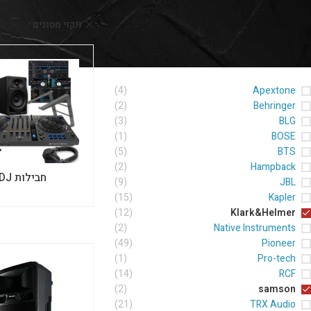
ניקוי מסננים
on
סינון לפי מותג
(4)
Apextone
(2)
Behringer
(3)
BLG
(1)
BOSE
(5)
BTS
(2)
Hampback
חבילות DJ
(9)
JBL
(15)
Kapler
(12)
Klark&Helmer
(2)
Native Instruments
(49)
Pioneer
(1)
Pro-tech
(14)
RCF
(2)
samson
(21)
TRX Audio