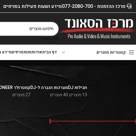
מרכז ההזמנות - 077-2080-700
מידע ושעות פעילות בסניפים
לפי קטגוריה
דף הבית
אודות
חנות
סניפים
מידע מ
קטגוריות מוצרים
חבילות DJ
מערכות הגברה ל-DJ
קונטרולר PIONEER
13 מוצרים
40 מוצרים
27 מוצרים
סנן לפי מחיר
דף הבית
»
חנות
»
ציוד למכ
📌
050-2288600
ווצאפ :
מחיר:
₪320
—
₪12,990
סנן