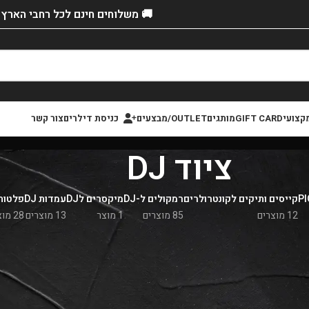
🚚 משלוחים חינם לכל רחבי הארץ!
קצועי
GIFT CARD
מותגים
OUTLET/מבצעים
כניסת דילרים
צור קשר
ציוד DJ
קייסים ותיקים לקונטרולרים
רמקולים ל-DJ
מיקסרים לDJ
עמדות DJ
פלטות J
12 מוצרים
85 מוצרים
1 מוצר
13 מוצרים
28 מוצרים
ירה
»
ציוד DJ
| אספקה מיידית , ומשלוחים מהירים לכל הארץ.