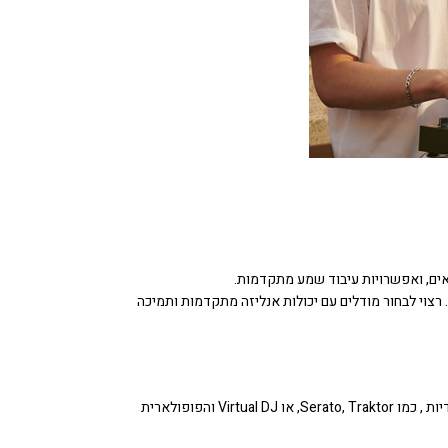
אים, ואפשרויות עיבוד שמע מתקדמות.
. רצוי לבחור מודלים עם יכולות אנליזה מתקדמות ותמיכה
קונטרולר DJ הוא סוג של פלטת DJ המאפשר ל-DJ לשלוט ולערבל את המוזיקה באמצעות תוכנות DJ ייעודיות , כמו Serato, Traktor, או Virtual DJ והפופולארית