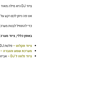
ציוד DJ היא מילה מאוד רחבה, וטומנת בחובה תתי קטגוריות שונות שכוללות מגוון רחב וגדול של ציוד.
אנו פה ניתן לכם רקע על איך לבחור את ציוד ה-DJ הבא שלכם. אך מומלץ ללמוד יותר על
כדי להתחיל לבנות מערכת DJ מקצועית, חשוב להכיר את כל הכלים הנדרשים
באופן כללי, ציוד מערכת DJ מורכבת מ-3 חלקים עיקרי
ציוד תקלוט –
פלטת DJ או קונטרולר DJ , תוכנת DJ, ולפטופ .(נרחיב על כך בהמשך)
מערכת שמע והגברה –
ל
ציוד נלווה ל DJ –
אביזרי חובה לכל DJ כגון או