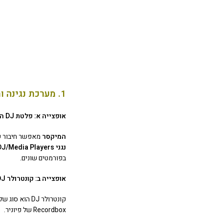
1. מערכת נגינה ותקלוט
אופצייה א: פלטת DJ המורכת ממיקסר ונגנים:
המיקסר
מאפשר חיבור של
נגני CDJ/Media Players:
בפורמטים שונים.
אופצייה ב: קונטרולר DJ : (האופצייה הפופלארית ביותר כיום 2024)
Recordbox של פיוניר.