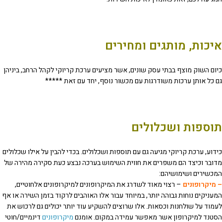
איכות, מותגים ומחירים
כיום השוק מוצף בבתי עסק שונים, אשר מציעים ערכת קריוקי לקהל הרחב, ביניהן
גם כל אותן ערכות משודרגות עם מכשור נוסף, יחד עם זאת *****
תוספות ושכלולים
כידוע, ערכת קריוקי מגיעה גם עם תוספות ושכלולים. בכדי להבין על אילו שכלולים
מדובר וכיצד הם משפרים את חווית השימוש בערכה נבצע כעת סקירה מהירה של
המכשירים ושימושיהם:
– מיקרופונים
– רצוי מאוד לשדרג את המיקרופונים למיקרופונים אלחוטיים,
המעניקים נוחות גבוהה יותר, במיוחד עבור אלו האוהבים לרקוד בזמן השירה או אף
לעמוד על שולחנות וכסאות. אלו שרוצים להשקיע עוד יותר יכולים גם לרכוש את
הסטנד למיקרופון אשר מאפשר עמידה במקום. אומנם
מיקרופונים
דינמיים/חוטי