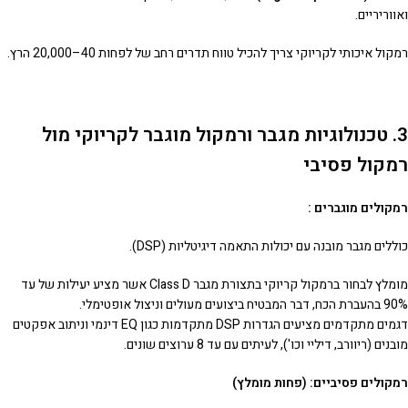
ואווריריים.
רמקול איכותי לקריוקי צריך להכיל טווח תדרים רחב של לפחות 40–20,000 הרץ.
3. טכנולוגיות מגבר ורמקול מוגבר לקריוקי מול
רמקול פסיבי
רמקולים מוגברים :
כוללים מגבר מובנה עם יכולות התאמה דיגיטליות (DSP).
מומלץ לבחור ברמקול קריוקי בתצורת
מגבר Class D אשר מציע יעילות של עד
90% בהעברת הכח, דבר המבטיח ביצועים מעולים וניצול אופטימלי.
דגמים מתקדמים מציעים הגדרות DSP מתקדמות כגון EQ דינמי וניתוב אפקטים
מובנים (ריוורב, דיליי וכו'), לעיתים עם עד 8 ערוצים שונים.
רמקולים פסיביים: (פחות מומלץ)