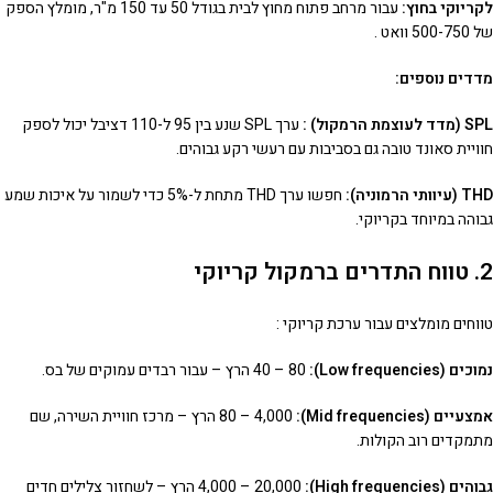
לקריוקי בחוץ:
עבור מרחב פתוח מחוץ לבית בגודל 50 עד 150 מ"ר, מומלץ הספק
של 500-750 וואט .
מדדים נוספים:
SPL (מדד לעוצמת הרמקול) :
ערך SPL שנע בין 95 ל-110 דציבל יכול לספק
חוויית סאונד טובה גם בסביבות עם רעשי רקע גבוהים.
THD (עיוותי הרמוניה):
חפשו ערך THD מתחת ל-5% כדי לשמור על איכות שמע
גבוהה במיוחד בקריוקי.
2. טווח התדרים ברמקול קריוקי
טווחים מומלצים עבור ערכת קריוקי :
נמוכים (Low frequencies):
40 – 80 הרץ – עבור רבדים עמוקים של בס.
אמצעיים (Mid frequencies):
80 – 4,000 הרץ – מרכז חוויית השירה, שם
מתמקדים רוב הקולות.
גבוהים (High frequencies):
4,000 – 20,000 הרץ – לשחזור צלילים חדים