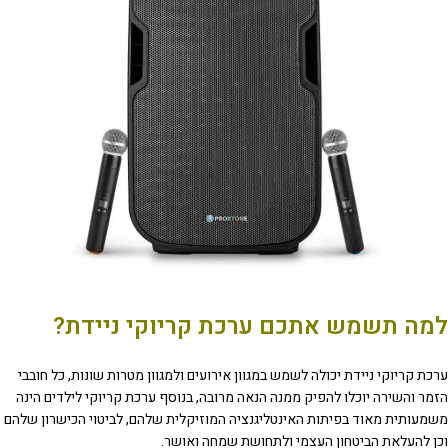
למה תשמש אתכם ערכת קריוקי ניידת?
ערכת קריוקי ניידת יכולה לשמש במגוון אירועים ולמגוון מטרות שונות, כל חובבי
הזמר והשירה יוכלו להפיק ממנה הנאה מרובה, בנוסף ערכת קריוקי לילדים הינה
משמעותית מאוד בפיתות האינטליגנציה המוזיקלית שלהם, לביטוי הכישרון שלהם
וכן להעלאת הביטחון העצמי ולתחושת שמחה ואושר.