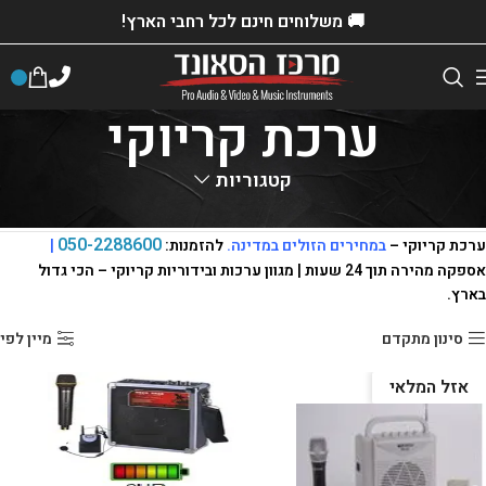
🚚 משלוחים חינם לכל רחבי הארץ!
ערכת קריוקי
קטגוריות
דף הבית
»
חנות
»
ציוד למכירה
»
ציוד הגברה
»
ערכת קריוקי
050-2288600
ערכת קריוקי –
במחירים הזולים במדינה.
להזמנות:
|
אספקה מהירה תוך 24 שעות | מגוון ערכות ובידוריות קריוקי – הכי גדול
בארץ.
סינון מתקדם
מיין לפי
אזל המלאי