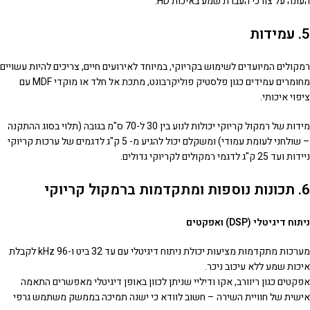
העונה על צורכי העברת שמע באיכות HD.
5. עמידות
רמקולים המיועדים לשימוש בקריוקי, במיוחד לאירועים חיים, צריכים להיות עשויים
מחומרים עמידים כגון פלסטיק פוליקרבונט, מתכת אל חלד או מוקדי MDF עם
ציפוי איכותי.
מידות של רמקול קריוקי יכולות לנוע בין 30 ל-70 ס"מ בגובה (תלוי בסוג ההתקנה
– שולחני לעומת עמודי) ומשקלם יכול להגיע מ- 5 ק"ג לדגמים של ערכות קריוקי
ניידות ועד 25 ק"ג לדגמי רמקולים לקריוקי גדולים.
6. תכונות נוספות ומתקדמות ברמקול קריוקי
ניתוח דיגיטלי (DSP) ואפקטים
מערכות מתקדמות מציעות יכולת ניתוח דיגיטלי עם עד 32 ביט ו-96 kHz לקבלת
איכות שמע ללא עיכוב ניכר.
אפקטים כגון ריוורב, אקו ודיליי שניתן לכוון באופן דיגיטלי מאפשרים התאמה
אישית של חוויית השירה – חשוב לוודא כי ישנה תמיכה בממשק משתמש גרפי