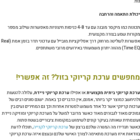
נוח.
יכולת התאמה והרחבה
תכונות כמו מיקסר מובנה עם עד 4-8 כניסות חיצוניות מאפשרות שילוב מספר
מקורות שמע בצורה מקצועית.
אפשרות לשליטה מרחוק דרך אפליקציות מובייל עם עדכוני תדר בזמן אמת (Real
Time EQ) מהווה יתרון משמעותי באירועים מרובי משתתפים.
מחפשים ערכת קריוקי בזול? זה אפשרי!
ערכת קריוקי ביתית מקצועית
או אפילו
ערכת קריוקי ניידת
, עלולה להטעות
ולהיחשב כמוצר יקר ביותר, אמנם, אין הדברים כך באמת. ישנם סוגים רבים של
ערכות קריוקי אשר כל אחד משמש למטרות אחרות וכך גם המחירים נעים בין
נמוכים מאוד לגבוהים מאוד כאשר מדובר למשל על מערכת קריוקי ומוזיקה ניידת
ועוצמתית שאותה בעיקר קונים לשימוש במקומות ציבוריים בשטח פתוח.
כאשר תגדירו מה המטרה שלכם ברצון של
ערכת קריוקי לקנייה
, תוכלו לדעת
בוודאות איזו מערכת מתאימה לצורך האישי שלכם ובעצם איזה ערכת קריוקי